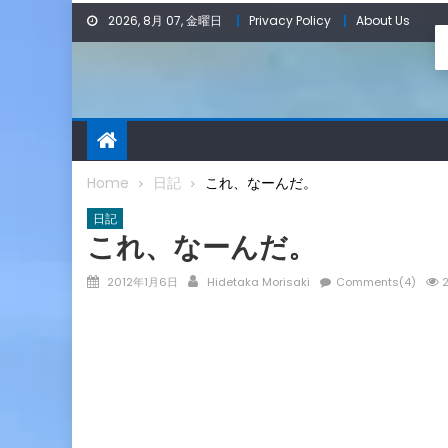
Skip
2026, 8月 07, 金曜日
Privacy Policy
About Us
to
content
Home
日記
これ、なーんだ。
日記
これ、なーんだ。
Posted
Author
2012年1月6日
Hidetaka Morisaki
Comments(4)
2
on