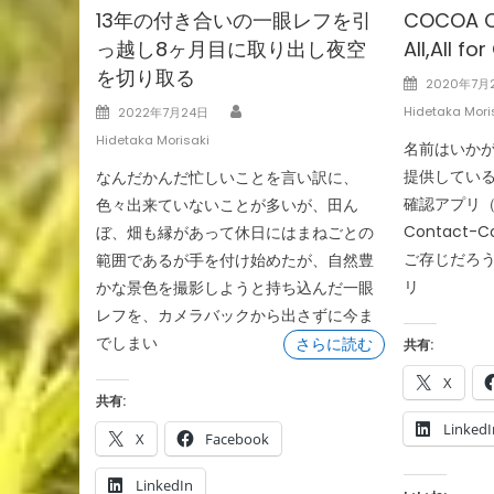
13年の付き合いの一眼レフを引
COCOA CI
っ越し8ヶ月目に取り出し夜空
All,All for
を切り取る
Posted
2020年7月
on
Author
Posted
Hidetaka Mori
2022年7月24日
on
Hidetaka Morisaki
名前はいか
提供してい
なんだかんだ忙しいことを言い訳に、
確認アプリ（C
色々出来ていないことが多いが、田ん
Contact-Co
ぼ、畑も縁があって休日にはまねごとの
ご存じだろう
範囲であるが手を付け始めたが、自然豊
リ
かな景色を撮影しようと持ち込んだ一眼
レフを、カメラバックから出さずに今ま
でしまい
さらに読む
共有:
X
共有:
LinkedI
X
Facebook
LinkedIn