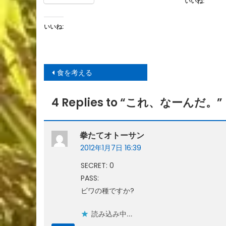
いいね:
いいね:
投
食を考える
稿
ナ
4 Replies to “
これ、なーんだ。
”
ビ
ゲ
拳たてオトーサン
ー
2012年1月7日 16:39
シ
SECRET: 0
ョ
PASS:
ン
ビワの種ですか?
読み込み中…