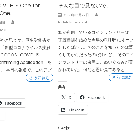
VID-19 One for
そんな目で見ないで。
 One.
Author
Posted
2021年12月22日
on
Author
Hidetaka Morisaki
21日
saki
私が利用しているコインランドリーは
丁度勤務を始めた今年の12月1日にオー
がかと思うが、厚生労働省が
ンしたばかり。そのことを知ったのは
る「新型コロナウイルス接触
くしてからだったのだけれど。 そのコ
OCOA) COVID-19
ンランドリーの東屋に、ぬいぐるみが
nfirming Application」を
かれていた。何だと思い見てみると、
。 本日の報道で、このアプ
さらに読む
さらに読む
共有:
X
Facebook
Facebook
LinkedIn
n
いいね: