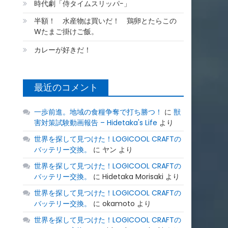
時代劇「侍タイムスリッパ−」
半額！ 水産物は買いだ！ 鶏卵とたらこの
Wたまご掛けご飯。
カレーが好きだ！
最近のコメント
一歩前進。地域の食糧争奪で打ち勝つ！
に
獣
害対策試験動画報告 – Hidetaka's Life
より
世界を探して見つけた！LOGICOOL CRAFTの
バッテリー交換。
に
ヤン
より
世界を探して見つけた！LOGICOOL CRAFTの
バッテリー交換。
に
Hidetaka Morisaki
より
世界を探して見つけた！LOGICOOL CRAFTの
バッテリー交換。
に
okamoto
より
世界を探して見つけた！LOGICOOL CRAFTの