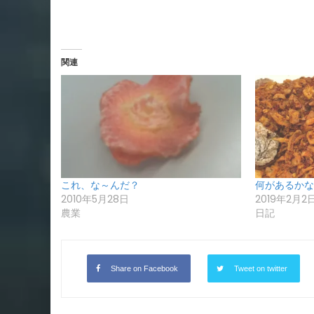
関連
これ、な～んだ？
何があるかな
2010年5月28日
2019年2月2
農業
日記
Share on Facebook
Tweet on twitter