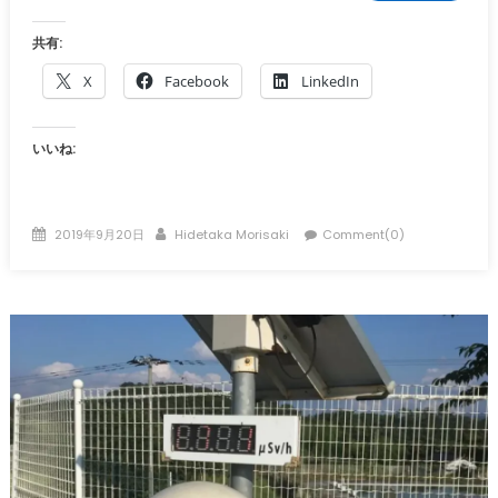
共有:
X
Facebook
LinkedIn
いいね:
Posted
Author
2019年9月20日
Hidetaka Morisaki
Comment(0)
on