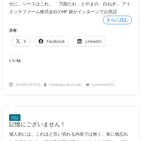
せに。ソースはこれ。 「万能たれ とやまの 白ねぎ」 アイ
エッチファーム株式会社のHP 娘がインターンでお世話
さらに読む
共有:
X
Facebook
LinkedIn
いいね:
Posted
Author
2019年9月25日
Hidetaka Morisaki
Comment(0)
on
日記
記憶にございません！
個人的には、これほど言い切れる内容では無く、単に物忘れ