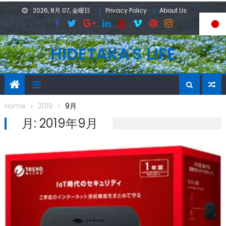
Skip
2026, 8月 07, 金曜日
Privacy Policy
About Us
to
content
HIDETAKA'S LIFE
Home
2019
9月
月:
2019年9月