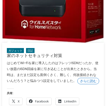
ガジェット
日記
家のネットセキュリティ対策
はじめてWi-Fiを家に導入したのはフレッツISDNだったか、使
い放題のISDN回線を家に引き込むことが出来たときから。当
時は、まだまだ設定も面倒くさく、難しく、何故接続されな
いんだろう？と悩みつつ設定をしていました。
さらに読む
共有:
X
Facebook
LinkedIn