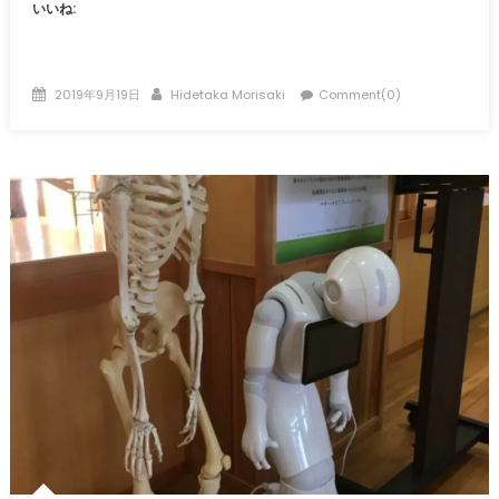
いいね:
Posted
Author
2019年9月19日
Hidetaka Morisaki
Comment(0)
on