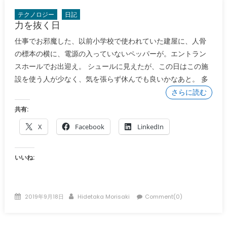
テクノロジー
日記
力を抜く日
仕事でお邪魔した、以前小学校で使われていた建屋に、人骨
の標本の横に、電源の入っていないペッパーが。エントラン
スホールでお出迎え。 シュールに見えたが、この日はこの施
設を使う人が少なく、気を張らず休んでも良いかなあと。 多
さらに読む
共有:
X
Facebook
LinkedIn
いいね:
Posted
Author
2019年9月18日
Hidetaka Morisaki
Comment(0)
on