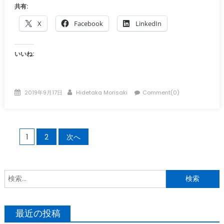
共有:
X
Facebook
LinkedIn
いいね:
Posted
Author
2019年9月17日
Hidetaka Morisaki
Comment(0)
on
投
1
2
次へ
稿
の
ペ
索
ー
ジ
最近の投稿