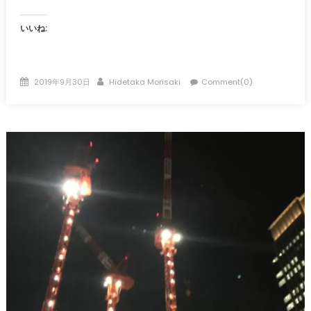
いいね:
Posted
Author
2019年9月30日
Hidetaka Morisaki
Comment(0)
on