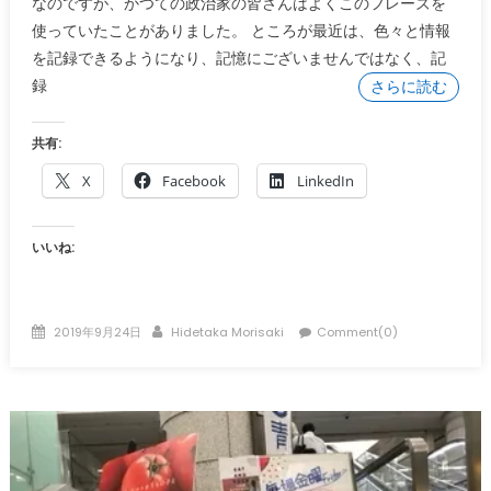
なのですが、かつての政治家の皆さんはよくこのフレーズを
使っていたことがありました。 ところが最近は、色々と情報
を記録できるようになり、記憶にございませんではなく、記
録
さらに読む
共有:
X
Facebook
LinkedIn
いいね:
Posted
Author
2019年9月24日
Hidetaka Morisaki
Comment(0)
on