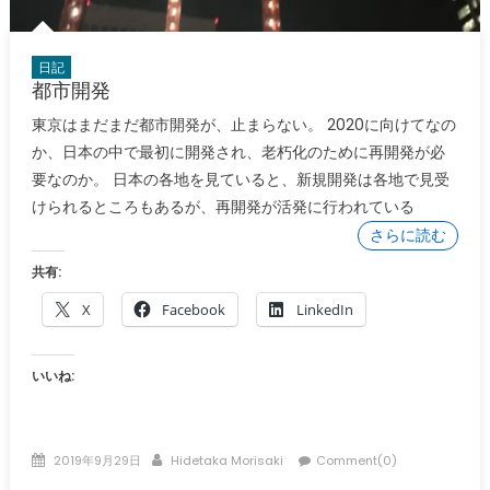
日記
都市開発
東京はまだまだ都市開発が、止まらない。 2020に向けてなの
か、日本の中で最初に開発され、老朽化のために再開発が必
要なのか。 日本の各地を見ていると、新規開発は各地で見受
けられるところもあるが、再開発が活発に行われている
さらに読む
共有:
X
Facebook
LinkedIn
いいね:
Posted
Author
2019年9月29日
Hidetaka Morisaki
Comment(0)
on