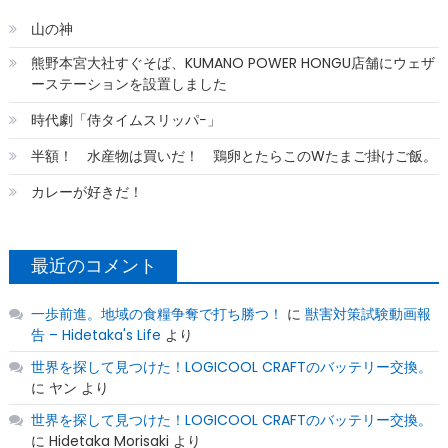
送
り
山の神
熊野本宮大社すぐそば、KUMANO POWER HONGU店舗にウェザ
ーステーションを設置しました
時代劇「侍タイムスリッパ−」
半額！ 水産物は買いだ！ 鶏卵とたらこのWたまご掛けご飯。
カレーが好きだ！
最近のコメント
一歩前進。地域の食糧争奪で打ち勝つ！
に
獣害対策試験動画報
告 – Hidetaka's Life
より
世界を探して見つけた！LOGICOOL CRAFTのバッテリー交換。
に
ヤン
より
世界を探して見つけた！LOGICOOL CRAFTのバッテリー交換。
に
Hidetaka Morisaki
より