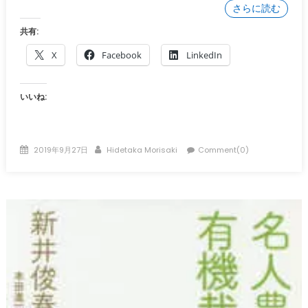
さらに読む
共有:
X
Facebook
LinkedIn
いいね:
Posted
Author
2019年9月27日
Hidetaka Morisaki
Comment(0)
on