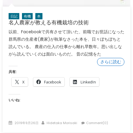
日記
有機
本
名人農家が教える有機栽培の技術
以前、Facebookで共有させて頂いた、前職でお世話になった
群馬県の生産者(農家)が執筆なさった本を、日々ぼちぼちと
読んでいる。 農産の仕入の仕事から離れ早数年。思い出しな
がら読んでいくのは面白いものだ。 昔の記憶をた
さらに読む
共有:
X
Facebook
LinkedIn
いいね:
Posted
Author
2019年9月26日
Hidetaka Morisaki
Comment(0)
on