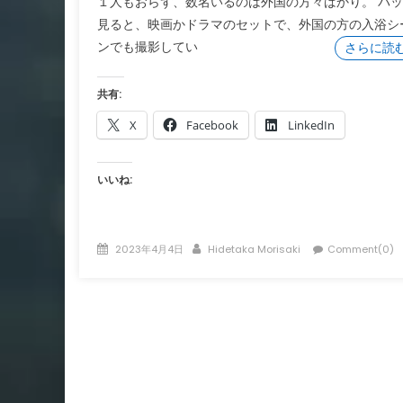
１人もおらず、数名いるのは外国の方々ばかり。 パ
見ると、映画かドラマのセットで、外国の方の入浴シ
ンでも撮影してい
さらに読
共有:
X
Facebook
LinkedIn
いいね:
Posted
Author
2023年4月4日
Hidetaka Morisaki
Comment(0)
on