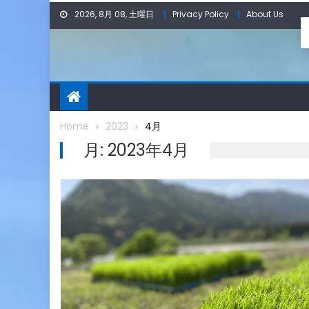
Skip
2026, 8月 08, 土曜日
Privacy Policy
About Us
to
content
Home
2023
4月
月:
2023年4月