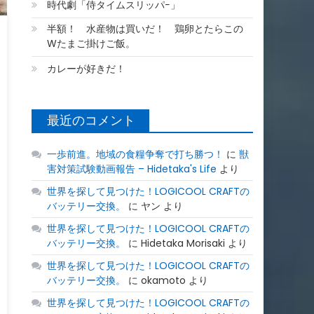
時代劇「侍タイムスリッパ−」
半額！ 水産物は買いだ！ 鶏卵とたらこの
Wたまご掛けご飯。
カレーが好きだ！
最近のコメント
一歩前進。地域の食糧争奪で打ち勝つ！
に
獣
害対策試験動画報告 – Hidetaka's Life
より
世界を探して見つけた！LOGICOOL CRAFTの
バッテリー交換。
に
ヤン
より
世界を探して見つけた！LOGICOOL CRAFTの
バッテリー交換。
に
Hidetaka Morisaki
より
世界を探して見つけた！LOGICOOL CRAFTの
バッテリー交換。
に
okamoto
より
世界を探して見つけた！LOGICOOL CRAFTの