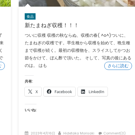
食品
新たまねぎ収穫！！！
了
ついに収穫 収穫の秋ならぬ、収穫の春( ^o^)ついに、
来
たまねぎの収穫です。早生種から収穫を始めて、晩生種
く
まで収穫が続く。最初の収穫物を、スライスしてかつお
で
節をかけて、ぽん酢で頂いた。 そして、写真の後にある
のは。 はも
む
さらに読む
共有:
X
Facebook
LinkedIn
いいね:
Posted
Author
2023年4月16日
Hidetaka Morisaki
Comment(0)