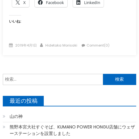
X
Facebook
LinkedIn
いいね:
Posted
Author
2019年4月1日
Hidetaka Morisaki
Comment(0)
on
索
最近の投稿
山の神
熊野本宮大社すぐそば、KUMANO POWER HONGU店舗にウェザ
ーステーションを設置しました