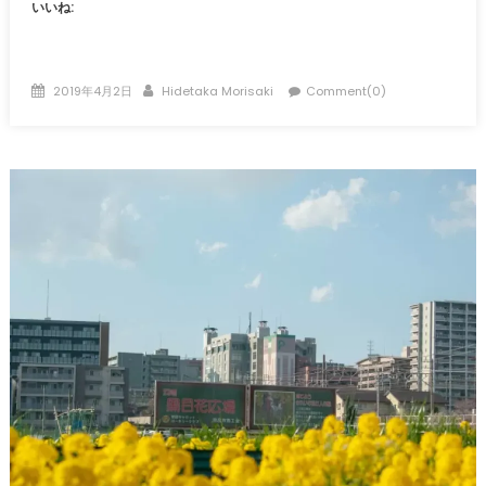
いいね:
Posted
Author
2019年4月2日
Hidetaka Morisaki
Comment(0)
on