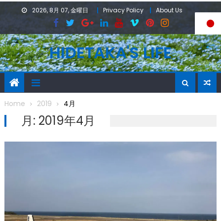
Skip
2026, 8月 07, 金曜日
Privacy Policy
About Us
to
content
HIDETAKA'S LIFE
Home
2019
4月
月:
2019年4月