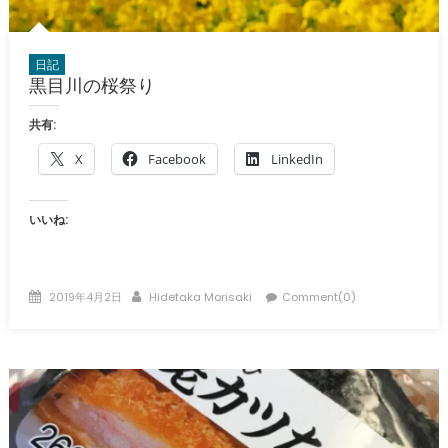
日記
黒目川の桜祭り
共有:
X
Facebook
LinkedIn
いいね:
Posted
Author
2019年4月2日
Hidetaka Morisaki
Comment(0)
on