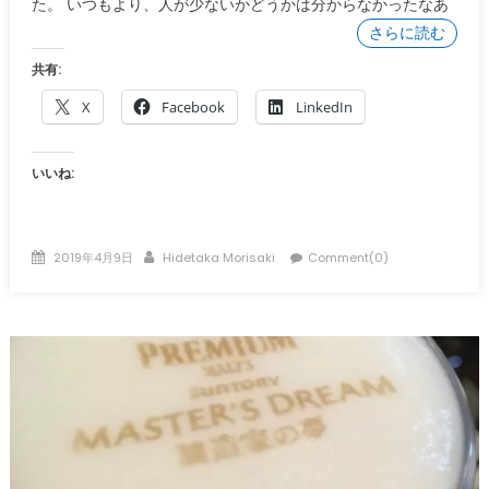
た。 いつもより、人が少ないかどうかは分からなかったなあ
さらに読む
共有:
X
Facebook
LinkedIn
いいね:
Posted
Author
2019年4月9日
Hidetaka Morisaki
Comment(0)
on