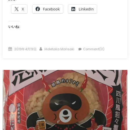
X
Facebook
LinkedIn
いいね:
Posted
Author
2019年4月19日
Hidetaka Morisaki
Comment(0)
on