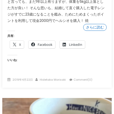
と言っても、まだ1年以上有りますが、体重を5kg以上落とし
た方が良い！ そんな思いも、結婚して直ぐ購入した電子レン
ジがすでに23歳になることを鑑み、ためにためまくったポイ
ントを利用して現金2000円でヘルシオを購入！ 焼
さらに読む
共有:
X
Facebook
LinkedIn
いいね:
Posted
Author
2019年4月22日
Hidetaka Morisaki
Comment(0)
on