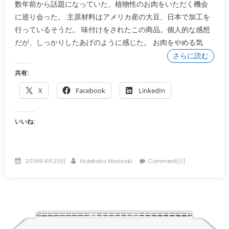
数年前から話題になっていた、植物性のお肉をいただく機会
に巡り会った。 主原材料はアメリカ産の大豆、日本で加工を
行っているそうだ。 味付けをされたこの商品。個人的な感想
だが、しっかりしたあげのように感じた。 お肉をやめる気
さらに読む
共有:
X
Facebook
LinkedIn
いいね:
Posted
Author
2019年4月23日
Hidetaka Morisaki
Comment(0)
on