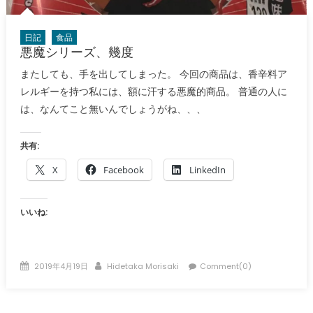
日記
食品
悪魔シリーズ、幾度
またしても、手を出してしまった。 今回の商品は、香辛料ア
レルギーを持つ私には、額に汗する悪魔的商品。 普通の人に
は、なんてこと無いんでしょうがね、、、
共有:
X
Facebook
LinkedIn
いいね:
Posted
Author
2019年4月19日
Hidetaka Morisaki
Comment(0)
on