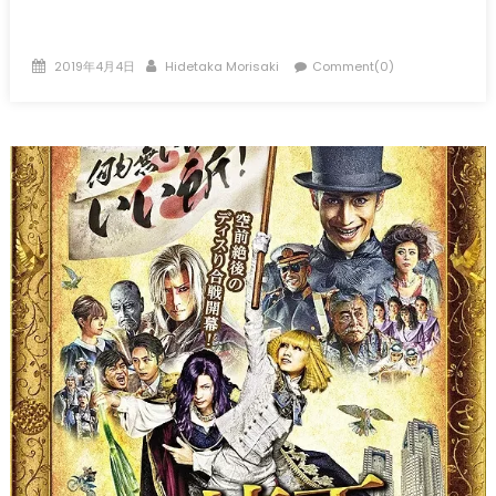
Posted
Author
2019年4月4日
Hidetaka Morisaki
Comment(0)
on