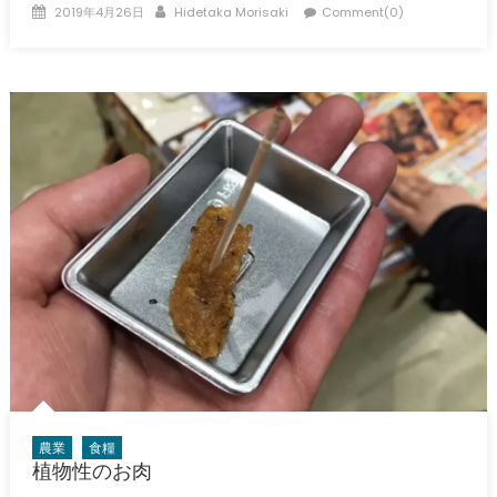
Posted
Author
2019年4月26日
Hidetaka Morisaki
Comment(0)
on
農業
食糧
植物性のお肉