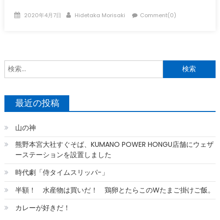
Posted
Author
2020年4月7日
Hidetaka Morisaki
Comment(0)
on
索
最近の投稿
山の神
熊野本宮大社すぐそば、KUMANO POWER HONGU店舗にウェザ
ーステーションを設置しました
時代劇「侍タイムスリッパ−」
半額！ 水産物は買いだ！ 鶏卵とたらこのWたまご掛けご飯。
カレーが好きだ！