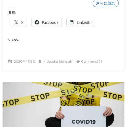
さらに読む
共有:
X
Facebook
LinkedIn
いいね:
Posted
Author
2020年4月9日
Hidetaka Morisaki
Comment(0)
on