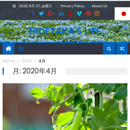
Skip
2026, 8月 07, 金曜日
Privacy Policy
About Us
to
content
HIDETAKA'S LIFE
Home
2020
4月
月:
2020年4月