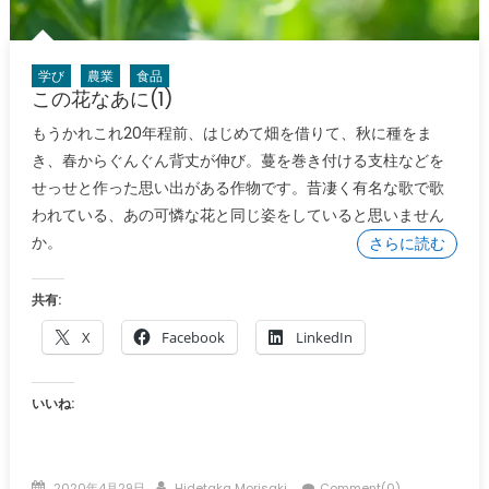
学び
農業
食品
この花なあに(1)
もうかれこれ20年程前、はじめて畑を借りて、秋に種をま
き、春からぐんぐん背丈が伸び。蔓を巻き付ける支柱などを
せっせと作った思い出がある作物です。昔凄く有名な歌で歌
われている、あの可憐な花と同じ姿をしていると思いません
か。
さらに読む
共有:
X
Facebook
LinkedIn
いいね:
Posted
Author
2020年4月29日
Hidetaka Morisaki
Comment(0)