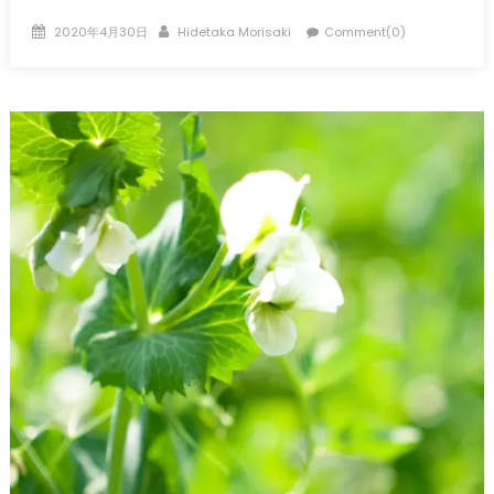
Posted
Author
2020年4月30日
Hidetaka Morisaki
Comment(0)
on