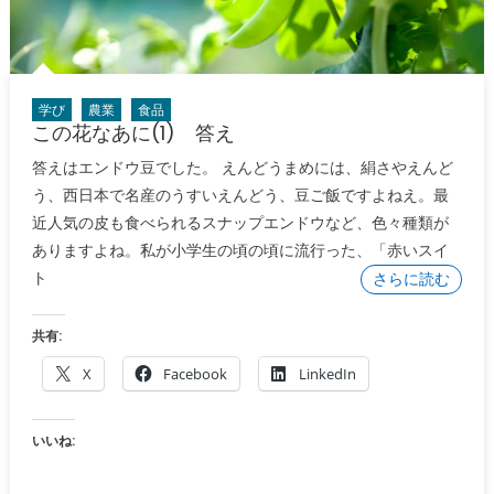
学び
農業
食品
この花なあに(1) 答え
答えはエンドウ豆でした。 えんどうまめには、絹さやえんど
う、西日本で名産のうすいえんどう、豆ご飯ですよねえ。最
近人気の皮も食べられるスナップエンドウなど、色々種類が
ありますよね。私が小学生の頃の頃に流行った、「赤いスイ
ト
さらに読む
共有:
X
Facebook
LinkedIn
いいね: