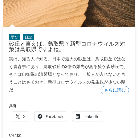
学び
日記
砂丘と言えば、鳥取県？新型コロナウィルス対
策は鳥取県ですよね。
実は、知る人ぞ知る、日本で最大の砂丘は、鳥取砂丘ではな
く青森県にあり、鳥取砂丘の3倍の麺先がある猿ケ森砂丘で、
そこは自衛隊の演習場となっており、一般人が入れないと言
うことはさておき。新型コロナウイルスの発生数が少ない県
だ
さらに読む
共有:
X
Facebook
LinkedIn
いいね: