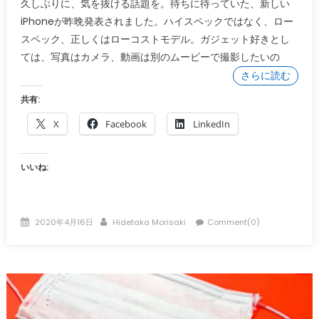
久しぶりに、気を抜ける話題を。待ちに待っていた、新しい
iPhoneが昨晩発表されました。ハイスペックではなく、ロー
スペック、正しくはローコストモデル。ガジェット好きとし
ては、写真はカメラ、動画は別のムービーで撮影したいの
さらに読む
共有:
X
Facebook
LinkedIn
いいね:
Posted
Author
2020年4月16日
Hidetaka Morisaki
Comment(0)
on