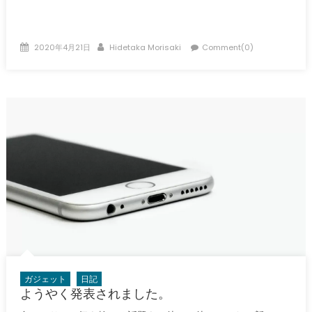
Posted
Author
2020年4月21日
Hidetaka Morisaki
Comment(0)
on
ガジェット
日記
ようやく発表されました。