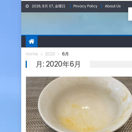
Skip
2026, 8月 07, 金曜日
Privacy Policy
About Us
to
content
Home
2020
6月
月:
2020年6月