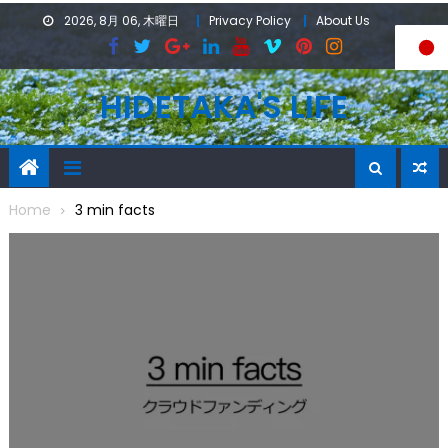
Skip
2026, 8月 06, 木曜日
Privacy Policy
About Us
to
content
HIDETAKA'S LIFE
Home
3 min facts