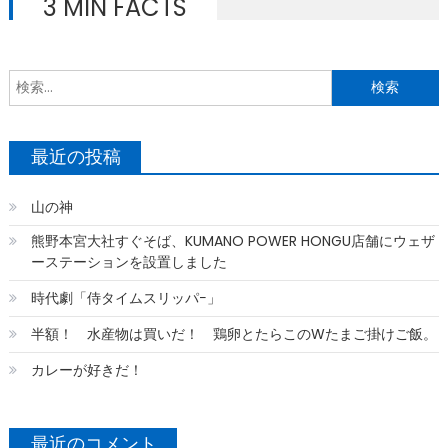
3 MIN FACTS
索
最近の投稿
山の神
熊野本宮大社すぐそば、KUMANO POWER HONGU店舗にウェザ
ーステーションを設置しました
時代劇「侍タイムスリッパ−」
半額！ 水産物は買いだ！ 鶏卵とたらこのWたまご掛けご飯。
カレーが好きだ！
最近のコメント