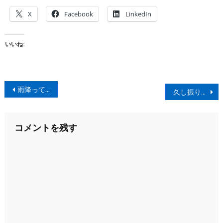
X
Facebook
LinkedIn
いいね:
投
雨降って地固まる、佐渡島との思い出は、
久し振りに、外で昼食を頂く
稿
ナ
コメントを残す
ビ
ゲ
ー
シ
ョ
ン