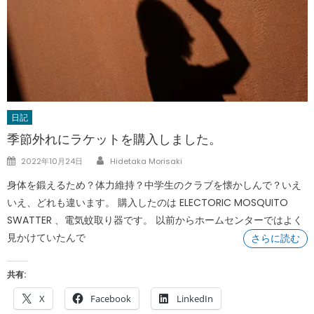
日記
季節外れにラケットを購入しました。
Author
Posted
2022年10月24日
Hidetaka Morisaki
on
身体を鍛えるため？体力維持？中学生のクラブを懐かしんで？いえ
いえ、どれも違います。 購入したのは ELECTORIC MOSQUITO
SWATTER 、電気蚊取り器です。 以前からホームセンターではよく
見かけていたんで
さらに読む
共有:
X
Facebook
LinkedIn