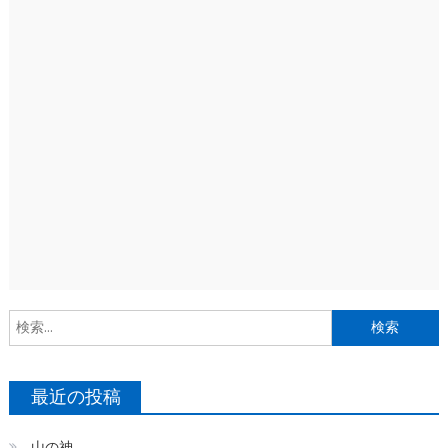
索
最近の投稿
山の神