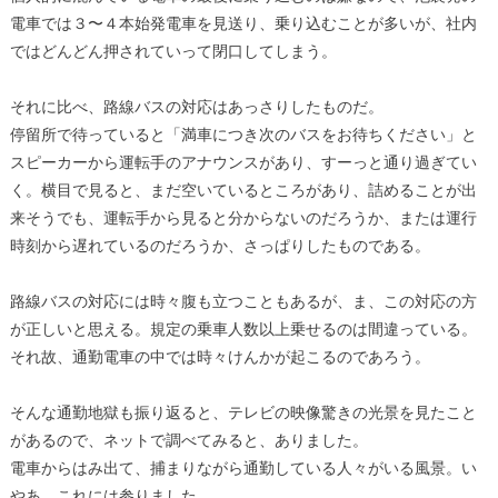
電車では３〜４本始発電車を見送り、乗り込むことが多いが、社内
ではどんどん押されていって閉口してしまう。
それに比べ、路線バスの対応はあっさりしたものだ。
停留所で待っていると「満車につき次のバスをお待ちください」と
スピーカーから運転手のアナウンスがあり、すーっと通り過ぎてい
く。横目で見ると、まだ空いているところがあり、詰めることが出
来そうでも、運転手から見ると分からないのだろうか、または運行
時刻から遅れているのだろうか、さっぱりしたものである。
路線バスの対応には時々腹も立つこともあるが、ま、この対応の方
が正しいと思える。規定の乗車人数以上乗せるのは間違っている。
それ故、通勤電車の中では時々けんかが起こるのであろう。
そんな通勤地獄も振り返ると、テレビの映像驚きの光景を見たこと
があるので、ネットで調べてみると、ありました。
電車からはみ出て、捕まりながら通勤している人々がいる風景。い
やあ、これには参りました。