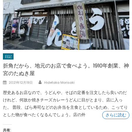
日記
折角だから、地元のお店で食べよう。1910年創業、神
宮のたぬき屋
Author
Posted
2021年12月19日
Hidetaka Morisaki
on
歴史あるお店なので、うどんや、そばの定番を注文したら良いのだ
けれど、何故か焼きチーズカレーうどんに目がとまり、店に入っ
た。 普段、ばら寿司などのお弁当を主食としているため、こってり
とした物が食べたくなるんでしょう。店の外
さらに読む
共有: