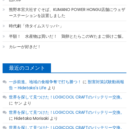
熊野本宮大社すぐそば、KUMANO POWER HONGU店舗にウェザ
ーステーションを設置しました
時代劇「侍タイムスリッパ−」
半額！ 水産物は買いだ！ 鶏卵とたらこのWたまご掛けご飯。
カレーが好きだ！
最近のコメント
一歩前進。地域の食糧争奪で打ち勝つ！
に
獣害対策試験動画報
告 – Hidetaka's Life
より
世界を探して見つけた！LOGICOOL CRAFTのバッテリー交換。
に
ヤン
より
世界を探して見つけた！LOGICOOL CRAFTのバッテリー交換。
に
Hidetaka Morisaki
より
世界を探して見つけた！LOGICOOL CRAFTのバッテリー交換。