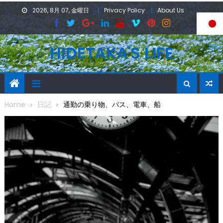
Skip
2026, 8月 07, 金曜日
Privacy Policy
About Us
to
content
HIDETAKA'S LIFE
Home
日記
通勤の乗り物、バス、電車、船