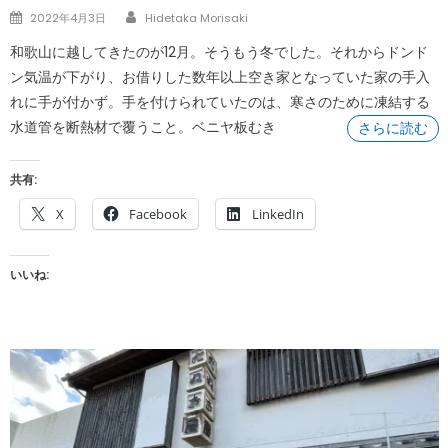
Author
Posted
2022年4月3日
Hidetaka Morisaki
on
和歌山に越してきたのが12月。そうもう冬でした。それからドンド
ン気温が下がり、お借りした数年以上空き家となっていた家の手入
れに手が付かず。手を付けられていたのは、寒さのために凍結する
水道管を断熱材で覆うこと。ベニヤ板むき
さらに読む
共有:
X
Facebook
LinkedIn
いいね: