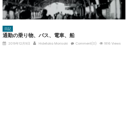
日記
通勤の乗り物、バス、電車、船
Posted
Author
2019年12月9日
Hidetaka Morisaki
Comment(0)
1816 Views
on