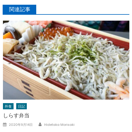
関連記事
外食
日記
しらす弁当
Author
Posted
2020年9月14日
Hidetaka Morisaki
on