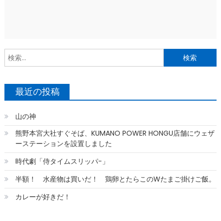
索
最近の投稿
山の神
熊野本宮大社すぐそば、KUMANO POWER HONGU店舗にウェザ
ーステーションを設置しました
時代劇「侍タイムスリッパ−」
半額！ 水産物は買いだ！ 鶏卵とたらこのWたまご掛けご飯。
カレーが好きだ！