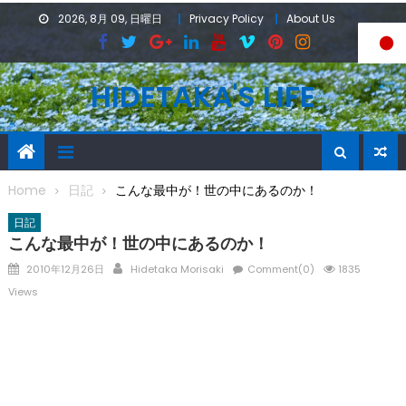
Skip
2026, 8月 09, 日曜日
Privacy Policy
About Us
to
content
HIDETAKA'S LIFE
Home
日記
こんな最中が！世の中にあるのか！
日記
こんな最中が！世の中にあるのか！
Posted
Author
2010年12月26日
Hidetaka Morisaki
Comment(0)
1835
on
Views