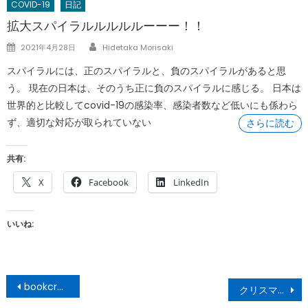
COVID-19
日記
拡大スパイラルルルルルーーー！！
Author
Posted
2021年4月28日
Hidetaka Morisaki
on
スパイラルには、正のスパイラルと、負のスパイラルがあると思
う。 現在の日本は、そのうち正に負のスパイラルに感じる。 日本は
世界的と比較してcovid-19の感染率、感染者数など低いにも係わら
ず、適切な対応が取られていない
さらに読む
共有:
X
Facebook
LinkedIn
いいね:
投
bookcrossingカード、ようやく到着！
クリスマスイブは、男4人で。
稿