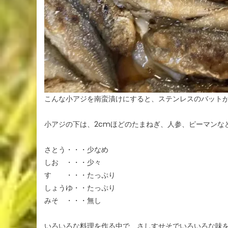
こんな小アジを南蛮漬けにすると、ステンレスのバット
小アジの下は、2cmほどのたまねぎ、人参、ピーマンなど
さとう・・・少なめ
しお ・・・少々
す ・・・たっぷり
しょうゆ・・たっぷり
みそ ・・・無し
いろいろな料理を作る中で、さしすせそでいろいろな味