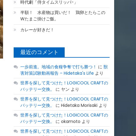
時代劇「侍タイムスリッパ−」
半額！ 水産物は買いだ！ 鶏卵とたらこの
Wたまご掛けご飯。
カレーが好きだ！
最近のコメント
一歩前進。地域の食糧争奪で打ち勝つ！
に
獣
害対策試験動画報告 – Hidetaka's Life
より
世界を探して見つけた！LOGICOOL CRAFTの
バッテリー交換。
に
ヤン
より
世界を探して見つけた！LOGICOOL CRAFTの
バッテリー交換。
に
Hidetaka Morisaki
より
世界を探して見つけた！LOGICOOL CRAFTの
バッテリー交換。
に
okamoto
より
世界を探して見つけた！LOGICOOL CRAFTの