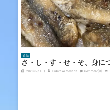
食品
さ・し・す・せ・そ、身に
Posted
Author
2021年5月13日
Hidetaka Morisaki
Comment(0)
1
on