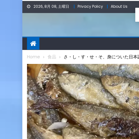
Skip
2026, 8月 08, 土曜日
Privacy Policy
About Us
to
content
Home
食品
さ・し・す・せ・そ、身についた日本