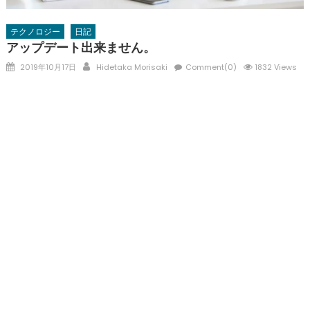
テクノロジー
日記
アップデート出来ません。
Posted
Author
2019年10月17日
Hidetaka Morisaki
Comment(0)
1832 Views
on