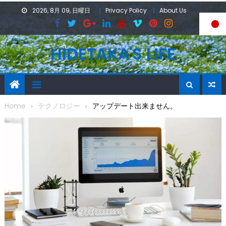
Skip
2026, 8月 09, 日曜日
Privacy Policy
About Us
to
content
HIDETAKA'S LIFE
Home
テクノロジー
アップデート出来ません。