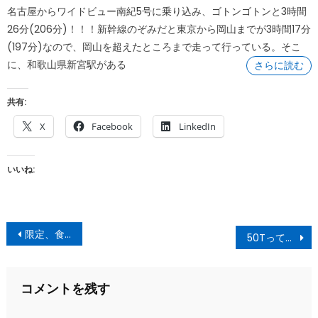
on
名古屋からワイドビュー南紀5号に乗り込み、ゴトンゴトンと3時間
26分(206分)！！！新幹線のぞみだと東京から岡山までが3時間17分
(197分)なので、岡山を超えたところまで走って行っている。そこ
に、和歌山県新宮駅がある
さらに読む
共有:
X
Facebook
LinkedIn
いいね:
投
限定、食べ比べ弁当！
50Tって、どんだけあるんだ。
稿
ナ
コメントを残す
ビ
ゲ