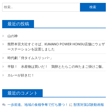
索
最近の投稿
山の神
熊野本宮大社すぐそば、KUMANO POWER HONGU店舗にウェザ
ーステーションを設置しました
時代劇「侍タイムスリッパ−」
半額！ 水産物は買いだ！ 鶏卵とたらこのWたまご掛けご飯。
カレーが好きだ！
最近のコメント
一歩前進。地域の食糧争奪で打ち勝つ！
に
獣害対策試験動画報