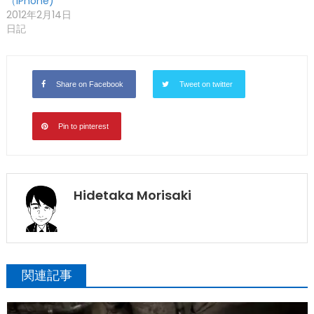
（iPhone)
2012年2月14日
日記
Share on Facebook
Tweet on twitter
Pin to pinterest
Hidetaka Morisaki
関連記事