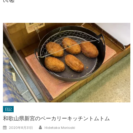
いいね:
日記
和歌山県新宮のベーカリーキッチントムトム
Author
Posted
2020年8月31日
Hidetaka Morisaki