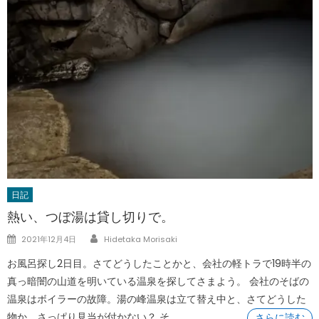
日記
熱い、つぼ湯は貸し切りで。
Author
Posted
2021年12月4日
Hidetaka Morisaki
on
お風呂探し2日目。さてどうしたことかと、会社の軽トラで19時半の
真っ暗闇の山道を明いている温泉を探してさまよう。 会社のそばの
温泉はボイラーの故障。湯の峰温泉は立て替え中と、さてどうした
物か、さっぱり見当が付かない？ そ
さらに読む