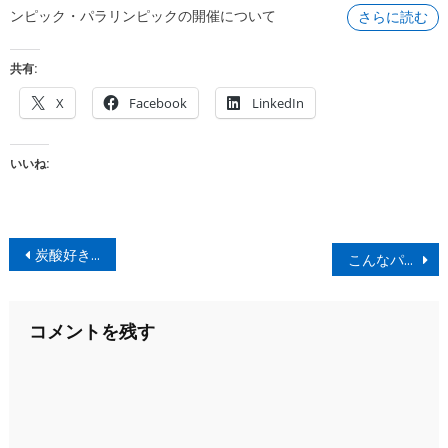
ンピック・パラリンピックの開催について
さらに読む
共有:
X
Facebook
LinkedIn
いいね:
投
炭酸好きは、ソーダストリームを購入した方が良いと思う今日この頃。
こんなパッケージ、ありか！
稿
ナ
コメントを残す
ビ
ゲ
ー
シ