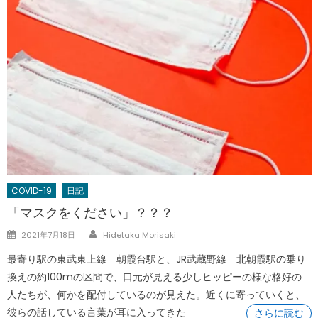
COVID-19
日記
「マスクをください」？？？
Author
Posted
2021年7月18日
Hidetaka Morisaki
on
最寄り駅の東武東上線 朝霞台駅と、JR武蔵野線 北朝霞駅の乗り
換えの約100mの区間で、口元が見える少しヒッピーの様な格好の
人たちが、何かを配付しているのが見えた。近くに寄っていくと、
彼らの話している言葉が耳に入ってきた
さらに読む