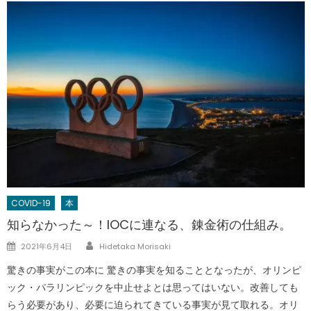
COVID-19
本
知らなかった～！IOCに連なる、錬金術の仕組み。
Author
Posted
2021年6月4日
Hidetaka Morisaki
on
驚きの事実がこの本に 驚きの事実を知ることとなったが、オリンピ
ック・パラリンピックを中止せよとは思ってはいない。改善しても
らう必要があり、必要に迫られてきている事実が見て取れる。オリ