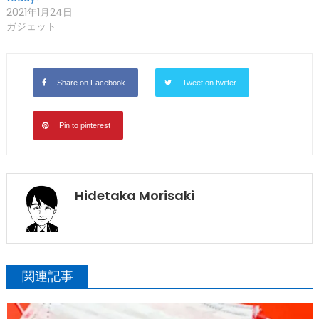
2021年1月24日
ガジェット
Share on Facebook
Tweet on twitter
Pin to pinterest
Hidetaka Morisaki
関連記事