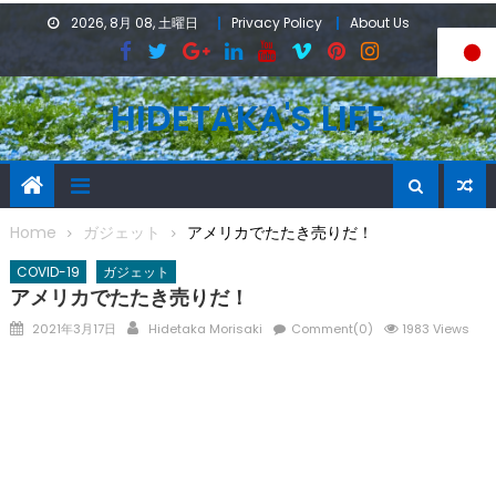
Skip
2026, 8月 08, 土曜日
Privacy Policy
About Us
to
content
HIDETAKA'S LIFE
Home
ガジェット
アメリカでたたき売りだ！
COVID-19
ガジェット
アメリカでたたき売りだ！
Posted
Author
2021年3月17日
Hidetaka Morisaki
Comment(0)
1983 Views
on