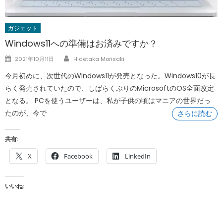
ガジェット
Windows11への準備はお済みですか？
Author
Posted
2021年10月11日
Hidetaka Morisaki
on
今月初めに、次世代のWIndows11が発売となった。Windows10が長
らく発売されていたので、しばらくぶりのMicrosoftのOS全面改定
となる。 PCを使うユーザーは、私が子供の頃はマニアの世界だっ
たのが、今で
さらに読む
共有:
X
Facebook
LinkedIn
いいね: