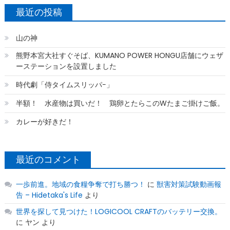
最近の投稿
山の神
熊野本宮大社すぐそば、KUMANO POWER HONGU店舗にウェザ
ーステーションを設置しました
時代劇「侍タイムスリッパ−」
半額！ 水産物は買いだ！ 鶏卵とたらこのWたまご掛けご飯。
カレーが好きだ！
最近のコメント
一歩前進。地域の食糧争奪で打ち勝つ！
に
獣害対策試験動画報
告 – Hidetaka's Life
より
世界を探して見つけた！LOGICOOL CRAFTのバッテリー交換。
に
ヤン
より