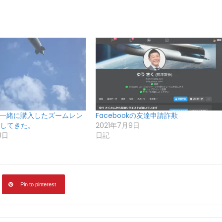
70と一緒に購入したズームレン
Facebookの友達申請詐欺
してきた。
2021年7月9日
3日
日記
Pin to pinterest