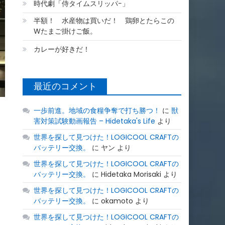
時代劇「侍タイムスリッパ−」
半額！ 水産物は買いだ！ 鶏卵とたらこの
Wたまご掛けご飯。
カレーが好きだ！
最近のコメント
一歩前進。地域の食糧争奪で打ち勝つ！
に
獣
害対策試験動画報告 – Hidetaka's Life
より
世界を探して見つけた！LOGICOOL CRAFTの
バッテリー交換。
に
ヤン
より
世界を探して見つけた！LOGICOOL CRAFTの
バッテリー交換。
に
Hidetaka Morisaki
より
世界を探して見つけた！LOGICOOL CRAFTの
バッテリー交換。
に
okamoto
より
世界を探して見つけた！LOGICOOL CRAFTの