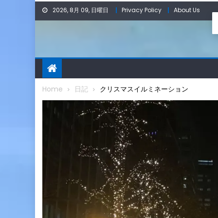
Skip
2026, 8月 09, 日曜日
Privacy Policy
About Us
to
content
Home
日記
クリスマスイルミネーション