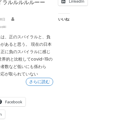
LinkedIn
イラルルルルルーー
Author
いいね:
28日
saki
には、正のスパイラルと、負
があると思う。 現在の日本
ち正に負のスパイラルに感じ
界的と比較してcovid-19の
染者数など低いにも係わら
対応が取られていない
さらに読む
Facebook
n