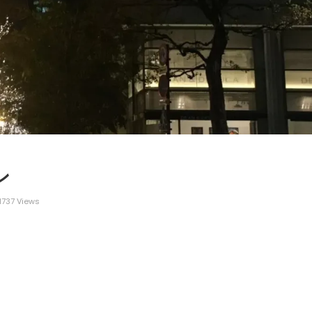
ン
1737 Views