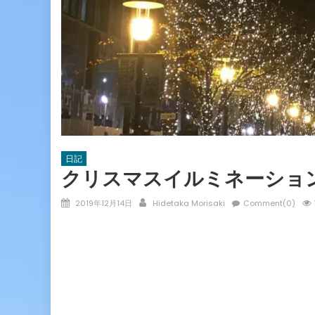
日記
クリスマスイルミネーショ
Posted
Author
2019年12月14日
Hidetaka Morisaki
Comment(0)
on