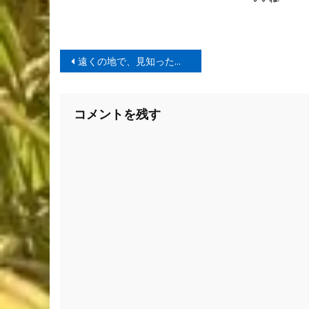
投
遠くの地で、見知った商品との再開
稿
ナ
コメントを残す
ビ
ゲ
ー
シ
ョ
ン