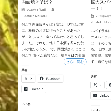
両面焼きそば？
拡大スパ
ー！！
Author
Posted
2020年8月21日
on
Posted
Hidetaka Morisaki
2021年4月
on
Hidetaka Mori
何だ？両面焼きそば？実は、10年ほど前
に、板橋のお店に行ったことがあった
スパイラル
が、久しぶりに食べてみたいと思ってし
のスパイラル
まった。それも、軽く日本酒を呑んだ勢
は、そのう
いの性だろうか。 で、両面焼きそばとは
る。 日本は世
何だ？ 食べた感想だと、焼きそばの表面
感染率、感
さらに読む
ず、適切な
共有:
共有:
X
Facebook
X
LinkedIn
LinkedI
いいね:
いいね: