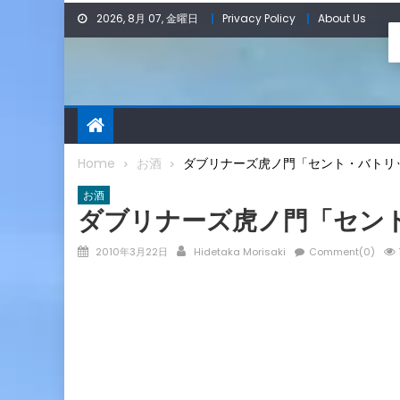
Skip
2026, 8月 07, 金曜日
Privacy Policy
About Us
to
content
Home
お酒
ダブリナーズ虎ノ門「セント・バトリ
お酒
ダブリナーズ虎ノ門「セン
Posted
Author
2010年3月22日
Hidetaka Morisaki
Comment(0)
on