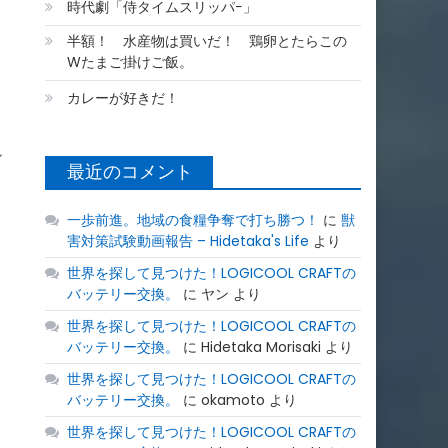
時代劇「侍タイムスリッパ−」
半額！ 水産物は買いだ！ 鶏卵とたらこの
Wたまご掛けご飯。
カレーが好きだ！
ン
最近のコメント
一歩前進。地域の食糧争奪で打ち勝つ！
に
獣
害対策試験動画報告 – Hidetaka's Life
より
世界を探して見つけた！LOGICOOL CRAFTの
バッテリー交換。
に
ヤン
より
世界を探して見つけた！LOGICOOL CRAFTの
バッテリー交換。
に
Hidetaka Morisaki
より
世界を探して見つけた！LOGICOOL CRAFTの
バッテリー交換。
に
okamoto
より
世界を探して見つけた！LOGICOOL CRAFTの