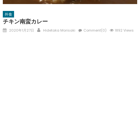
外食
チキン南蛮カレー
Posted
Author
2020年1月27日
Hidetaka Morisaki
Comment(0)
1892 Views
on