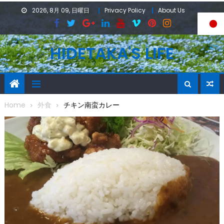
Skip
2026, 8月 09, 日曜日
Privacy Policy
About Us
to
content
HIDETAKA'S LIFE
Home
外食
チキン南蛮カレー