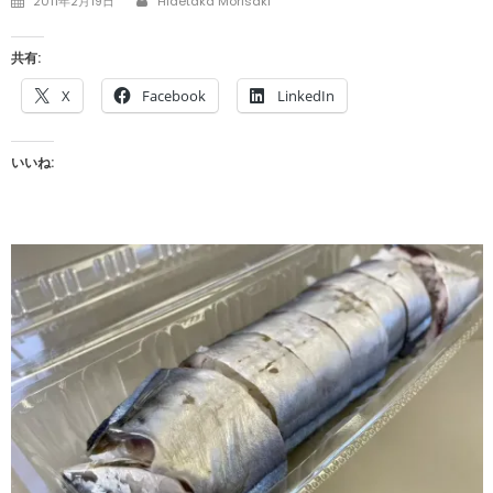
2011年2月19日
Hidetaka Morisaki
on
共有:
X
Facebook
LinkedIn
いいね: