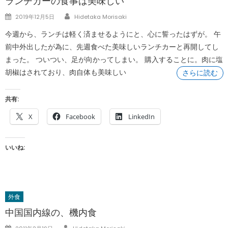
ランチカーの食事は美味しい
Author
Posted
2019年12月5日
Hidetaka Morisaki
on
今週から、ランチは軽く済ませるようにと、心に誓ったはずが。 午
前中外出したが為に、先週食べた美味しいランチカーと再開してし
まった。 ついつい、足が向かってしまい。 購入することに。肉に塩
胡椒はされており、肉自体も美味しい
さらに読む
共有:
X
Facebook
LinkedIn
いいね:
外食
中国国内線の、機内食
Author
Posted