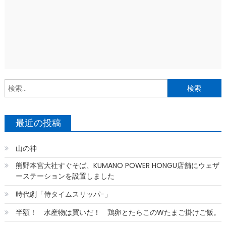
索
最近の投稿
山の神
熊野本宮大社すぐそば、KUMANO POWER HONGU店舗にウェザ
ーステーションを設置しました
時代劇「侍タイムスリッパ−」
半額！ 水産物は買いだ！ 鶏卵とたらこのWたまご掛けご飯。