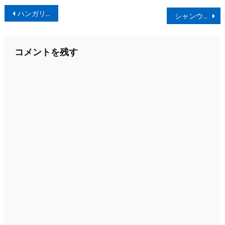
投
ハンガリー料理、GERBEAUD(ジェルボー）表参道・青山
シャンウェイ 家庭料理は国境を越える
稿
ナ
コメントを残す
ビ
ゲ
ー
シ
ョ
ン