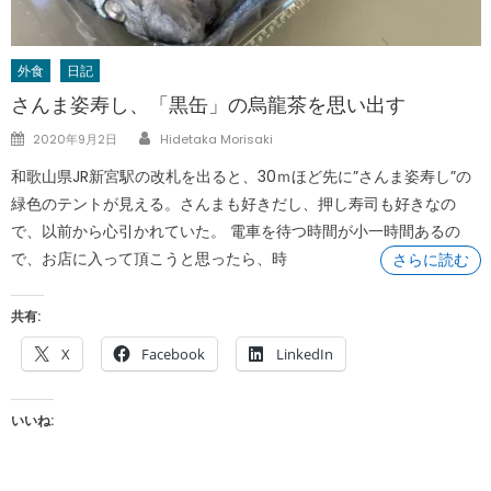
外食
日記
さんま姿寿し、「黒缶」の烏龍茶を思い出す
Author
Posted
2020年9月2日
Hidetaka Morisaki
on
和歌山県JR新宮駅の改札を出ると、30ｍほど先に”さんま姿寿し”の
緑色のテントが見える。さんまも好きだし、押し寿司も好きなの
で、以前から心引かれていた。 電車を待つ時間が小一時間あるの
で、お店に入って頂こうと思ったら、時
さらに読む
共有:
X
Facebook
LinkedIn
いいね: