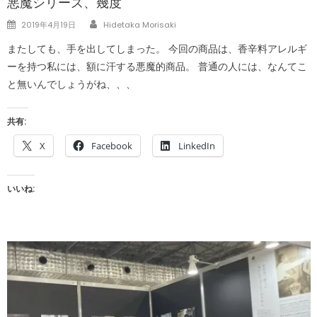
悪魔シリーズ、幾度
Author
Posted
2019年4月19日
Hidetaka Morisaki
on
またしても、手を出してしまった。 今回の商品は、香辛料アレルギ
ーを持つ私には、額に汗する悪魔的商品。 普通の人には、なんてこ
と無いんでしょうがね、、、
共有:
X
Facebook
LinkedIn
いいね: