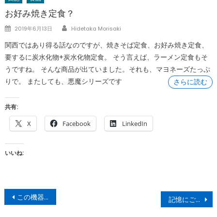
お好み焼き定食？
Author
Posted
2019年6月13日
Hidetaka Morisaki
on
関西ではあり得る話なのですが、焼きそば定食、お好み焼き定食、
要するに炭水化物+炭水化物定食。 そう言えば、ラーメン定食もそ
うですね。 そんな商品が出ていました。それも、マヨネーズたっぷ
りで。 またしても、悪魔シリーズです
さらに読む
共有:
X
Facebook
LinkedIn
いいね:
投
この機器は何でしょう。
記憶にございません！
稿