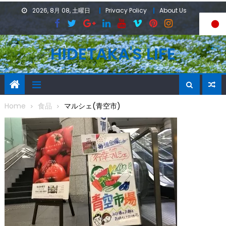
Skip
2026, 8月 08, 土曜日
Privacy Policy
About Us
to
content
HIDETAKA'S LIFE
Home
食品
マルシェ(青空市)