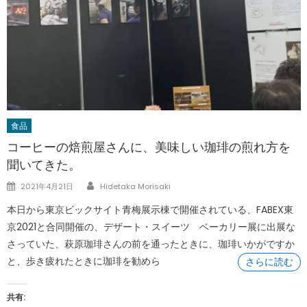
食品
コーヒーの焙煎屋さんに、美味しい珈琲の煎れ方を
聞いてきた。
Author
Posted
2021年4月21日
Hidetaka Morisaki
on
本日から東京ビックサイト青梅展示棟で開催されている、FABEX東
京2021と合同開催の、デザート・スイーツ ベーカリー展に出展な
さっていた、萩原珈琲さんの前を通ったときに、珈琲いかがですか
と、歩き疲れたときに珈琲を勧めら
さらに読む
共有: