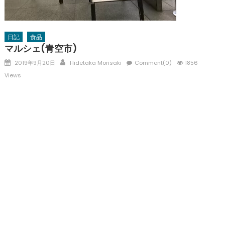
日記
食品
マルシェ(青空市)
Posted
Author
2019年9月20日
Hidetaka Morisaki
Comment(0)
1856
on
Views