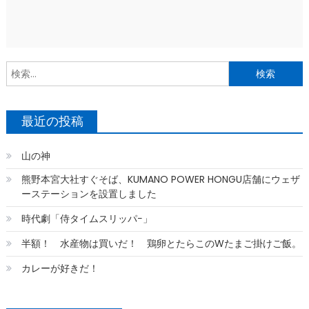
索
最近の投稿
山の神
熊野本宮大社すぐそば、KUMANO POWER HONGU店舗にウェザ
ーステーションを設置しました
時代劇「侍タイムスリッパ−」
半額！ 水産物は買いだ！ 鶏卵とたらこのWたまご掛けご飯。
カレーが好きだ！