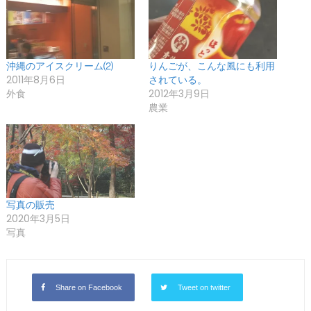
沖縄のアイスクリーム⑵
りんごが、こんな風にも利用
2011年8月6日
されている。
外食
2012年3月9日
農業
写真の販売
2020年3月5日
写真
Share on Facebook
Tweet on twitter