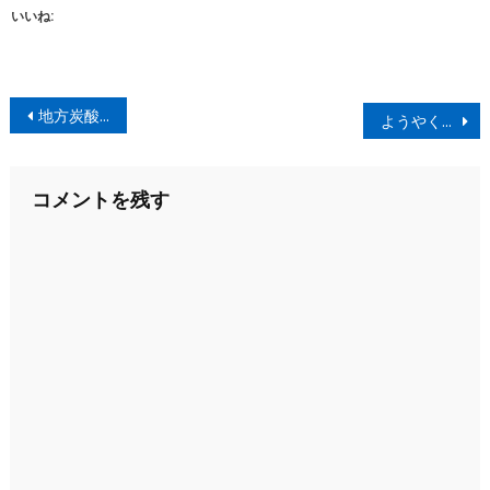
いいね:
投
地方炭酸飲料2種類
ようやく、帰国。
稿
ナ
コメントを残す
ビ
ゲ
ー
シ
ョ
ン