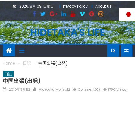
Skip
2026, 8月 09, 日曜日
Privacy Policy
About Us
to
content
HIDETAKA'S LIFE
Home
日記
中国出張(出発)
日記
中国出張(出発)
Posted
Author
2010年9月1日
Hidetaka Morisaki
Comment(0)
1756 Views
on