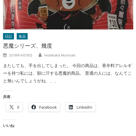
日記
食品
悪魔シリーズ、幾度
Author
Posted
2019年4月19日
Hidetaka Morisaki
on
またしても、手を出してしまった。 今回の商品は、香辛料アレルギ
ーを持つ私には、額に汗する悪魔的商品。 普通の人には、なんてこ
と無いんでしょうがね、、、
共有:
X
Facebook
LinkedIn
いいね: