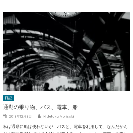
日記
通勤の乗り物、バス、電車、船
Author
Posted
2019年12月9日
Hidetaka Morisaki
on
私は通勤に船は使わないが、バスと、電車を利用して、なんだかん