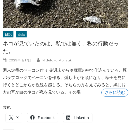
日記
食品
ネコが見ていたのは、私では無く、私の行動だっ
た。
Author
Posted
2023年1月17日
Hidetaka Morisaki
on
週末定番のベーコン作り 先週末から冷蔵庫の中で仕込んでいる、豚
バラブロックでベーコンを作る。燻し上がる頃になり、様子を見に
行くとどこからか視線を感じる。そちらの方を見てみると、黒に片
方の耳が白のネコが私を見ている。その場
さらに読む
共有:
X
Facebook
LinkedIn