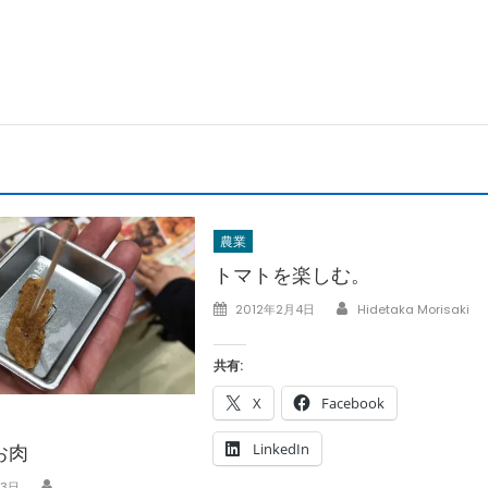
農業
トマトを楽しむ。
Author
Posted
2012年2月4日
Hidetaka Morisaki
on
共有:
X
Facebook
LinkedIn
お肉
Author
23日