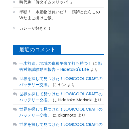
時代劇「侍タイムスリッパ−」
半額！ 水産物は買いだ！ 鶏卵とたらこの
Wたまご掛けご飯。
カレーが好きだ！
と
最近のコメント
一歩前進。地域の食糧争奪で打ち勝つ！
に
獣
害対策試験動画報告 – Hidetaka's Life
より
世界を探して見つけた！LOGICOOL CRAFTの
バッテリー交換。
に
ヤン
より
世界を探して見つけた！LOGICOOL CRAFTの
バッテリー交換。
に
Hidetaka Morisaki
より
世界を探して見つけた！LOGICOOL CRAFTの
バッテリー交換。
に
okamoto
より
世界を探して見つけた！LOGICOOL CRAFTの