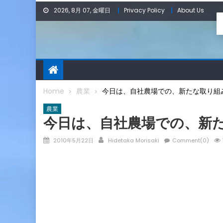
Skip
2026, 8月 07, 金曜日
Privacy Policy
About Us
to
content
Home
農業
今日は、自社農場での、新たな取り組
農業
今日は、自社農場での、新
Posted
Author
2010年5月22日
Hidetaka Morisaki
Comment(0)
on