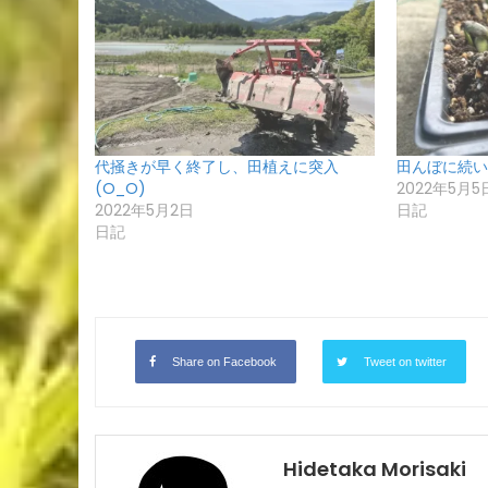
代掻きが早く終了し、田植えに突入
田んぼに続い
(O_O)
2022年5月5
2022年5月2日
日記
日記
Share on Facebook
Tweet on twitter
Hidetaka Morisaki