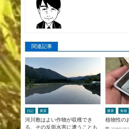
関連記事
日記
農業
農業
食糧
河川敷はよい作物が収穫でき
植物性の
る、その反面水害に遭うことも
Posted
2019年4月