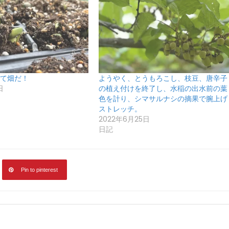
て畑だ！
ようやく、とうもろこし、枝豆、唐辛子
日
の植え付けを終了し、水稲の出水前の葉
色を計り、シマサルナシの摘果で腕上げ
ストレッチ。
2022年6月25日
日記
Pin to pinterest