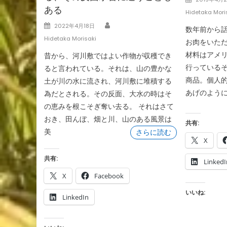
ある
on
Hidetaka Mori
Author
Posted
2022年4月18日
数年前から
on
Hidetaka Morisaki
お肉をいただ
材料はアメ
昔から、河川敷ではよい作物が収穫でき
行っているそ
ると言われている。それは、山の豊かな
商品。個人
土が川の水に流され、河川敷に堆積する
あげのように
為だとされる。その反面、大水の時はそ
の恵みを根こそぎ奪い去る。 それはさて
おき、田んぼ、畑と川、山のある風景は
共有:
美
さらに読む
X
共有:
LinkedI
X
Facebook
いいね:
LinkedIn