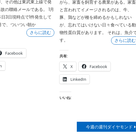
が、その他は東武東上線で発
がら、家畜を飼育する農業がある。家
故の聯絡メールである。 1月
と言われてイメージされるのは、牛、
本日3日現時点で1件発生して
豚、鶏などが種を締めるかもしれない
月で、ついつい朝か
が、忘れてはいけない日々食べている
さらに読む
物性蛋白質があります。 それは、魚介
す。
さらに読む
Facebook
共有:
n
X
Facebook
LinkedIn
いいね:
今週の週刊ダイヤモンド