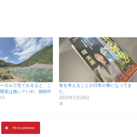
ーカルで見てみるると、こ
食を考えることが日常の事になってき
開策は無い？いや、挑戦中
た。
8日
2023年2月28日
本
Pin to pinterest