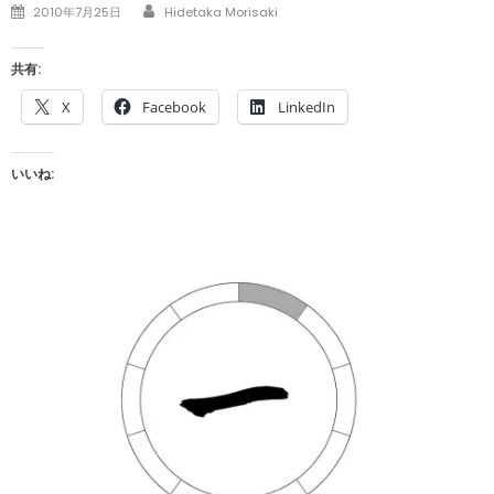
Author
Posted
2010年7月25日
Hidetaka Morisaki
on
共有:
X
Facebook
LinkedIn
いいね: