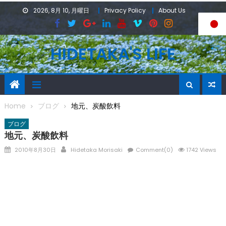
Skip
2026, 8月 10, 月曜日
Privacy Policy
About Us
to
content
HIDETAKA'S LIFE
Home
ブログ
地元、炭酸飲料
ブログ
地元、炭酸飲料
Posted
Author
2010年8月30日
Hidetaka Morisaki
Comment(0)
1742 Views
on