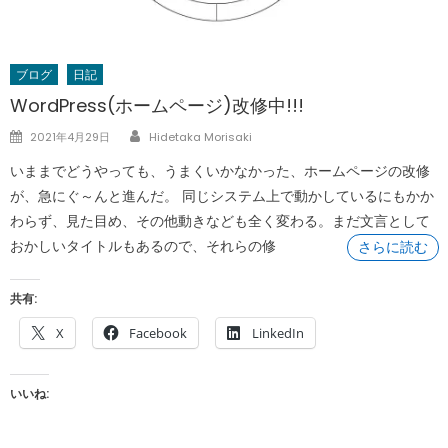
ブログ
日記
WordPress(ホームページ)改修中!!!
Author
Posted
2021年4月29日
Hidetaka Morisaki
on
いままでどうやっても、うまくいかなかった、ホームページの改修
が、急にぐ～んと進んだ。 同じシステム上で動かしているにもかか
わらず、見た目め、その他動きなども全く変わる。まだ文言として
おかしいタイトルもあるので、それらの修
さらに読む
共有:
X
Facebook
LinkedIn
いいね: