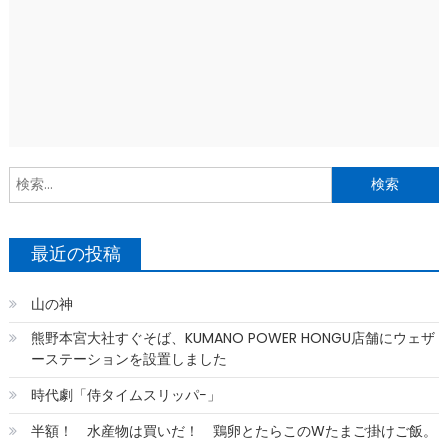
索
最近の投稿
山の神
熊野本宮大社すぐそば、KUMANO POWER HONGU店舗にウェザ
ーステーションを設置しました
時代劇「侍タイムスリッパ−」
半額！ 水産物は買いだ！ 鶏卵とたらこのWたまご掛けご飯。