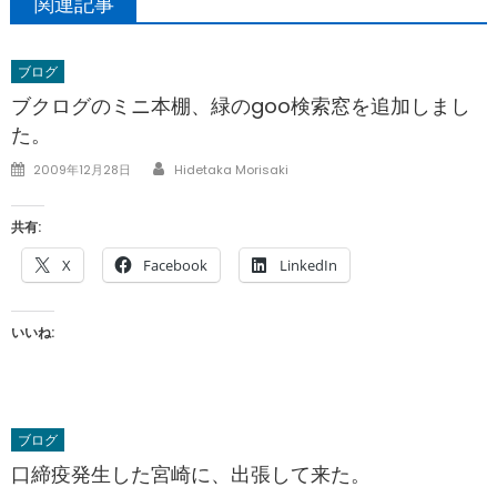
関連記事
ブログ
ブクログのミニ本棚、緑のgoo検索窓を追加しまし
た。
Author
Posted
2009年12月28日
Hidetaka Morisaki
on
共有:
X
Facebook
LinkedIn
いいね:
ブログ
口締疫発生した宮崎に、出張して来た。