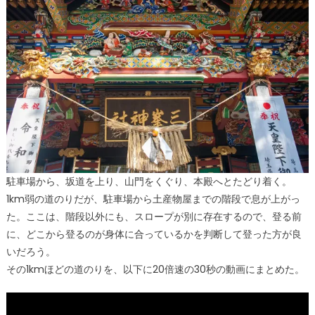
駐車場から、坂道を上り、山門をくぐり、本殿へとたどり着く。
1km弱の道のりだが、駐車場から土産物屋までの階段で息が上がっ
た。ここは、階段以外にも、スロープが別に存在するので、登る前
に、どこから登るのが身体に合っているかを判断して登った方が良
いだろう。
その1kmほどの道のりを、以下に20倍速の30秒の動画にまとめた。