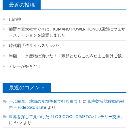
最近の投稿
山の神
熊野本宮大社すぐそば、KUMANO POWER HONGU店舗にウェザ
ーステーションを設置しました
時代劇「侍タイムスリッパ−」
半額！ 水産物は買いだ！ 鶏卵とたらこのWたまご掛けご飯。
カレーが好きだ！
最近のコメント
一歩前進。地域の食糧争奪で打ち勝つ！
に
獣害対策試験動画報
告 – Hidetaka's Life
より
世界を探して見つけた！LOGICOOL CRAFTのバッテリー交換。
に
ヤン
より