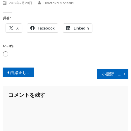
Author
Posted
2012年2月29日
Hidetaka Morisaki
on
共有:
X
Facebook
LinkedIn
いいね:
読
み
投
込
由緒正しき
小鹿野 安田屋の、わらじかつ丼
み
稿
中…
ナ
コメントを残す
ビ
ゲ
ー
シ