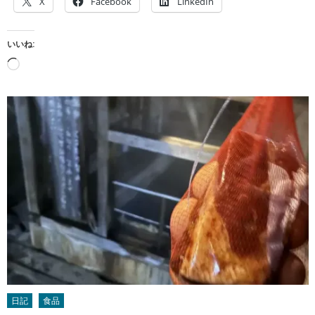
X
Facebook
LinkedIn
いいね:
読
み
込
み
中…
日記
食品