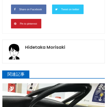
Share on Facebook
Tweet on twitter
Pin to pinterest
Hidetaka Morisaki
関連記事