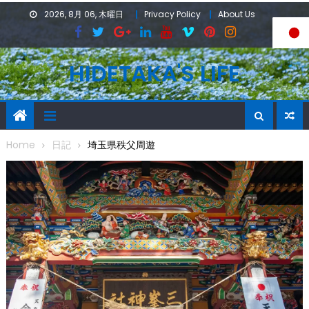
Skip
2026, 8月 06, 木曜日
Privacy Policy
About Us
to
content
HIDETAKA'S LIFE
Home
日記
埼玉県秩父周遊