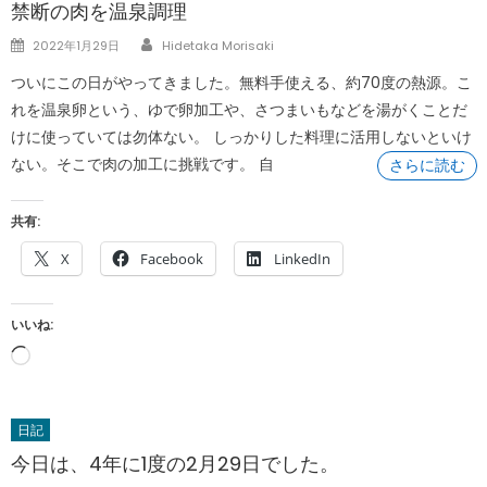
禁断の肉を温泉調理
Author
Posted
2022年1月29日
Hidetaka Morisaki
on
ついにこの日がやってきました。無料手使える、約70度の熱源。こ
れを温泉卵という、ゆで卵加工や、さつまいもなどを湯がくことだ
けに使っていては勿体ない。 しっかりした料理に活用しないといけ
ない。そこで肉の加工に挑戦です。 自
さらに読む
共有:
X
Facebook
LinkedIn
いいね:
読
み
込
日記
み
今日は、4年に1度の2月29日でした。
中…