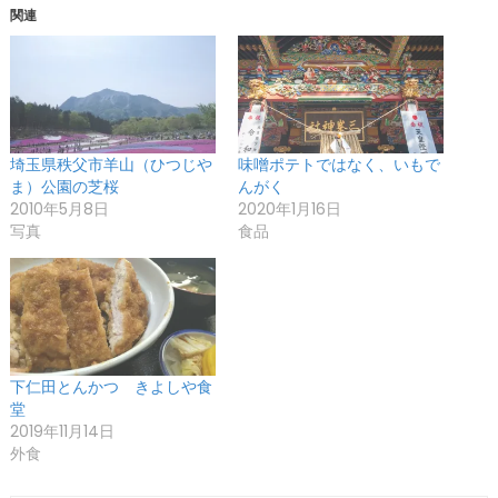
関連
中…
埼玉県秩父市羊山（ひつじや
味噌ポテトではなく、いもで
ま）公園の芝桜
んがく
2010年5月8日
2020年1月16日
写真
食品
下仁田とんかつ きよしや食
堂
2019年11月14日
外食