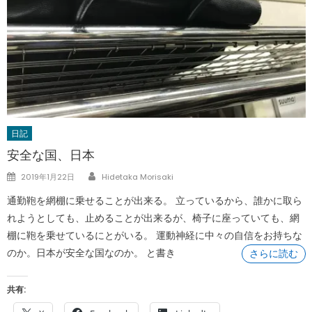
日記
安全な国、日本
Author
Posted
2019年1月22日
Hidetaka Morisaki
on
通勤鞄を網棚に乗せることが出来る。 立っているから、誰かに取ら
れようとしても、止めることが出来るが、椅子に座っていても、網
棚に鞄を乗せているにとがいる。 運動神経に中々の自信をお持ちな
のか。日本が安全な国なのか。 と書き
さらに読む
共有: