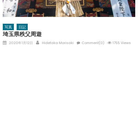
写真
日記
埼玉県秩父周遊
Posted
Author
2020年1月12日
Hidetaka Morisaki
Comment(0)
1755 Views
on