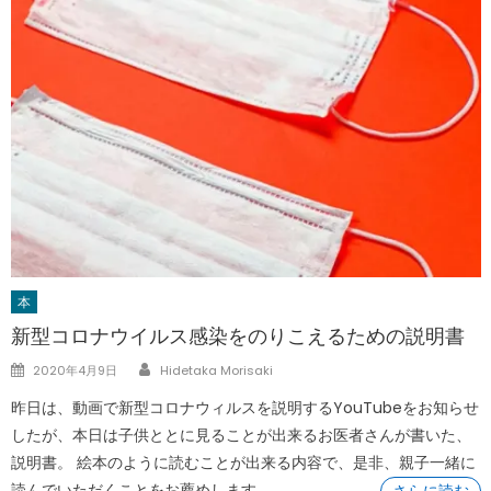
本
新型コロナウイルス感染をのりこえるための説明書
Author
Posted
2020年4月9日
Hidetaka Morisaki
on
昨日は、動画で新型コロナウィルスを説明するYouTubeをお知らせ
したが、本日は子供ととに見ることが出来るお医者さんが書いた、
説明書。 絵本のように読むことが出来る内容で、是非、親子一緒に
読んでいただくことをお薦めします