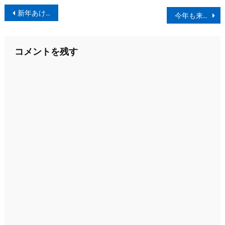
投
新年あけましておめでとうございます。
今年も来ました。RICEBOWL
稿
ナ
コメントを残す
ビ
ゲ
ー
シ
ョ
ン