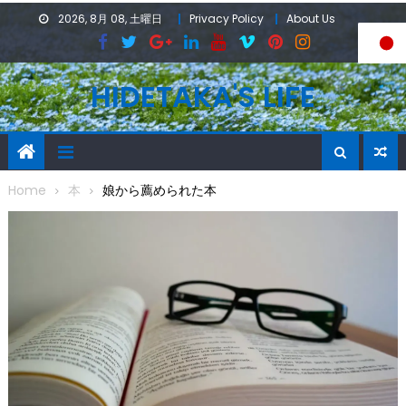
Skip
2026, 8月 08, 土曜日
Privacy Policy
About Us
to
content
HIDETAKA'S LIFE
Home
本
娘から薦められた本