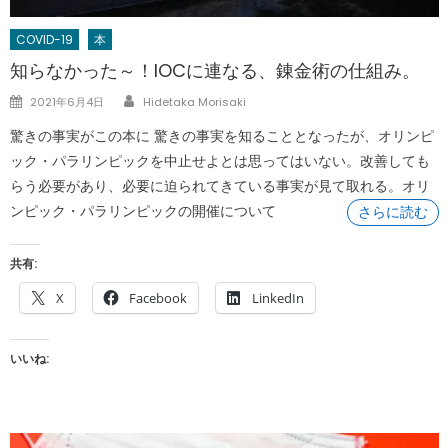
COVID-19
本
知らなかった～！IOCに連なる、錬金術の仕組み。
Author
Posted
2021年6月4日
Hidetaka Morisaki
on
驚きの事実がこの本に 驚きの事実を知ることとなったが、オリンピ
ック・パラリンピックを中止せよとは思ってはいない。改善しても
らう必要があり、必要に迫られてきている事実が見て取れる。オリ
ンピック・パラリンピックの開催について
さらに読む
共有:
X
Facebook
LinkedIn
いいね: