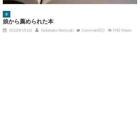
本
娘から薦められた本
Posted
Author
2020年1月2日
Hidetaka Morisaki
Comment(0)
1742 Views
on