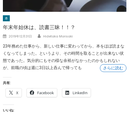
本
年末年始休は、読書三昧！！？
Author
Posted
2019年12月31日
Hidetaka Morisaki
on
23年務めた仕事から、新しい仕事に変わってから、本をほぼ読まな
くなってしまった。というより、その時間を取ることが出来ない状
態であった。気分的にもその様な余裕がなかったのかもしれない
が、前職の頃は週に3日以上呑んで帰っても
さらに読む
共有:
X
Facebook
LinkedIn
いいね: