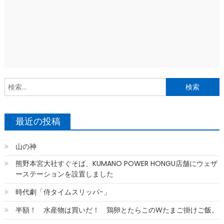
索
最近の投稿
山の神
熊野本宮大社すぐそば、KUMANO POWER HONGU店舗にウェザ
ーステーションを設置しました
時代劇「侍タイムスリッパ−」
半額！ 水産物は買いだ！ 鶏卵とたらこのWたまご掛けご飯。