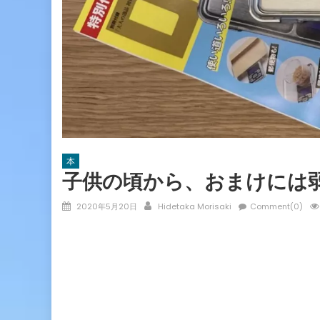
本
子供の頃から、おまけには
Posted
Author
2020年5月20日
Hidetaka Morisaki
Comment(0)
on