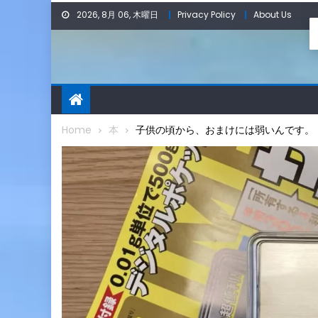
Skip
2026, 8月 06, 木曜日
Privacy Policy
About Us
to
content
Home
本
子供の頃から、おまけには弱いんです。