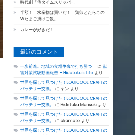
時代劇「侍タイムスリッパ−」
半額！ 水産物は買いだ！ 鶏卵とたらこの
Wたまご掛けご飯。
カレーが好きだ！
最近のコメント
一歩前進。地域の食糧争奪で打ち勝つ！
に
獣
害対策試験動画報告 – Hidetaka's Life
より
世界を探して見つけた！LOGICOOL CRAFTの
バッテリー交換。
に
ヤン
より
世界を探して見つけた！LOGICOOL CRAFTの
バッテリー交換。
に
Hidetaka Morisaki
より
世界を探して見つけた！LOGICOOL CRAFTの
バッテリー交換。
に
okamoto
より
世界を探して見つけた！LOGICOOL CRAFTの