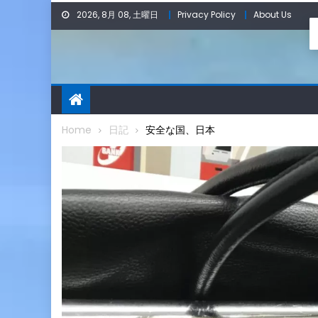
Skip
2026, 8月 08, 土曜日
Privacy Policy
About Us
to
content
Home
日記
安全な国、日本