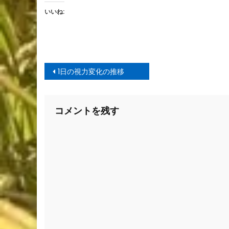
いいね:
投
1日の視力変化の推移
稿
ナ
コメントを残す
ビ
ゲ
ー
シ
ョ
ン