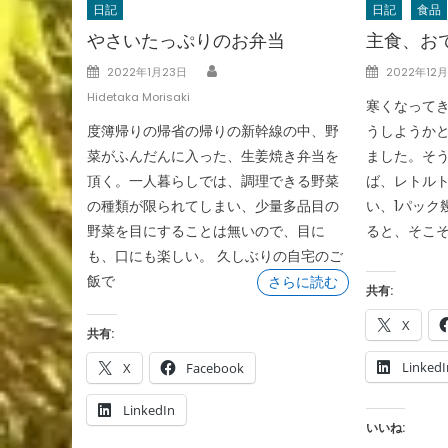
日記
日記
食品
やさいたっぷりのお弁当
主食、お
Author
Posted
Posted
2022年1月23日
2022年12
on
on
Hidetaka Morisaki
寒くなってき
度簿帰りの帰省の帰りの新幹線の中、野
うしようか
菜がふんだんに入った、生姜焼き弁当を
ました。そ
頂く。一人暮らしでは、調理できる野菜
ば、レトル
の種類が限られてしまい、少量多品目の
い、1パック
野菜を目にすることは無いので、目に
ると、そこそ
も、口にも楽しい。 久しぶりの自宅のご
飯で
さらに読む
共有:
X
共有:
LinkedI
X
Facebook
LinkedIn
いいね: