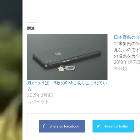
関連
日本野鳥の会
年末恒例のN
見ないのです
の投票をカウ
2018年1月7
未分類
気がつけば、6枚のSIMに取り囲まれてい
る
2021年2月1日
ガジェット
Share on Facebook
Tweet on twitter