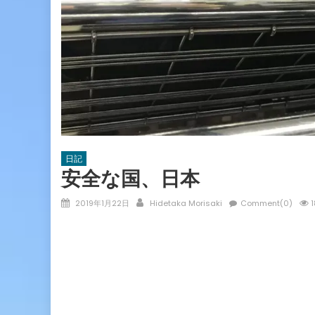
日記
安全な国、日本
Posted
Author
2019年1月22日
Hidetaka Morisaki
Comment(0)
1
on