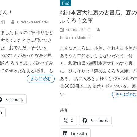
日記
でん！
熊野本宮大社裏の古書店、森
ふくろう文庫
Author
月7日
Hidetaka Morisaki
Author
Posted
2021年12月18日
ました 日々のご飯作りをど
on
Hidetaka Morisaki
と考えていたときに思いつき
うだ、おでんだ。そういえ
こんなところに、本屋、それも古本屋
トのおでんがあったなあと思
あるなんて知るよしもないだろう。何
幾らだろうと思って調べてみ
と、和歌山県の熊野本宮大社のすぐ裏
この値段だなあと認識。 も
に、ひっそりと「森のふくろう文庫」
さらに読む
ある。 店に入ると、様々なジャンルの
書6000冊以上が整然と並んでいる。 寒
い
さらに読む
Facebook
共有:
n
X
Facebook
LinkedIn