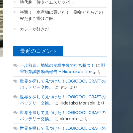
時代劇「侍タイムスリッパ−」
半額！ 水産物は買いだ！ 鶏卵とたらこの
Wたまご掛けご飯。
カレーが好きだ！
最近のコメント
一歩前進。地域の食糧争奪で打ち勝つ！
に
獣
害対策試験動画報告 – Hidetaka's Life
より
世界を探して見つけた！LOGICOOL CRAFTの
バッテリー交換。
に
ヤン
より
世界を探して見つけた！LOGICOOL CRAFTの
バッテリー交換。
に
Hidetaka Morisaki
より
世界を探して見つけた！LOGICOOL CRAFTの
バッテリー交換。
に
okamoto
より
世界を探して見つけた！LOGICOOL CRAFTの