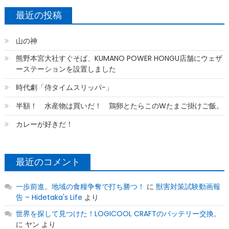
最近の投稿
山の神
熊野本宮大社すぐそば、KUMANO POWER HONGU店舗にウェザ
ーステーションを設置しました
時代劇「侍タイムスリッパ−」
半額！ 水産物は買いだ！ 鶏卵とたらこのWたまご掛けご飯。
カレーが好きだ！
最近のコメント
一歩前進。地域の食糧争奪で打ち勝つ！
に
獣害対策試験動画報
告 – Hidetaka's Life
より
世界を探して見つけた！LOGICOOL CRAFTのバッテリー交換。
に
ヤン
より