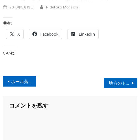
Author
Posted
2010年5月13日
Hidetaka Morisaki
on
共有:
X
Facebook
LinkedIn
いいね:
投
ホール落語、あさか寄席
地方のトマトジュース「あかずきんちゃん」
稿
ナ
コメントを残す
ビ
ゲ
ー
シ