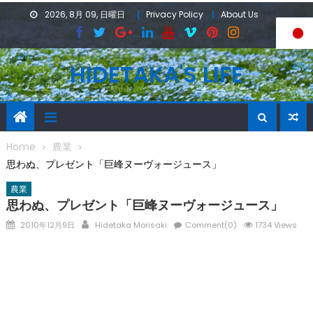
Skip
2026, 8月 09, 日曜日
Privacy Policy
About Us
to
content
HIDETAKA'S LIFE
Home
農業
思わぬ、プレゼント「巨峰ヌーヴォージュース」
農業
思わぬ、プレゼント「巨峰ヌーヴォージュース」
Posted
Author
2010年12月9日
Hidetaka Morisaki
Comment(0)
1734 Views
on