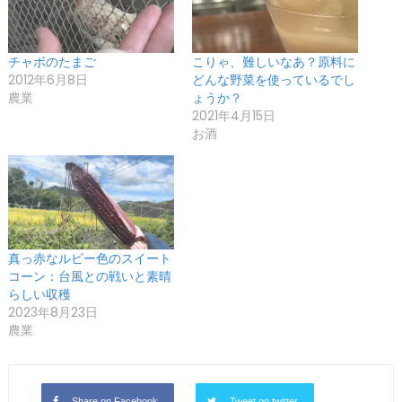
チャボのたまご
こりゃ、難しいなあ？原料に
2012年6月8日
どんな野菜を使っているでし
農業
ょうか？
2021年4月15日
お酒
真っ赤なルビー色のスイート
コーン：台風との戦いと素晴
らしい収穫
2023年8月23日
農業
Share on Facebook
Tweet on twitter