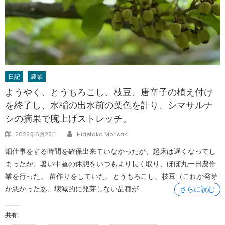
日記
農業
ようやく、とうもろこし、枝豆、唐辛子の植え付け
を終了し、水稲の出水前の葉色を計り、シマサルナ
シの摘果で腕上げストレッチ。
Author
Posted
2022年6月25日
Hidetaka Morisaki
on
畑仕事をする時間を確保出来ていなかったが、起床は遅くなってし
まったが、暑い中昼の休憩をいつもより長く取り、ほぼ丸一日農作
業を行った。 苗作りをしていた、とうもろこし、枝豆（これが発芽
が悪かったあ、壊滅的に発芽しない品種が
さらに読む
共有: