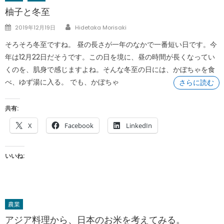
柚子と冬至
Author
Posted
2019年12月19日
Hidetaka Morisaki
on
そろそろ冬至ですね。 昼の長さが一年のなかで一番短い日です。今
年は12月22日だそうです。この日を境に、昼の時間が長くなってい
くのを、肌身で感じますよね。そんな冬至の日には、かぼちゃを食
べ、ゆず湯に入る。 でも、かぼちゃ
さらに読む
共有:
X
Facebook
LinkedIn
いいね:
農業
アジア料理から、日本のお米を考えてみる。