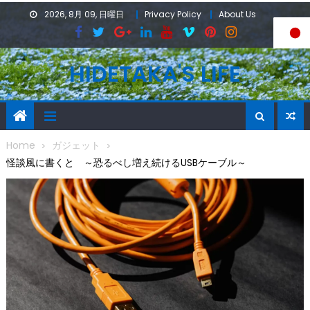
Skip
2026, 8月 09, 日曜日
Privacy Policy
About Us
to
content
HIDETAKA'S LIFE
Home
ガジェット
怪談風に書くと ～恐るべし増え続けるUSBケーブル～