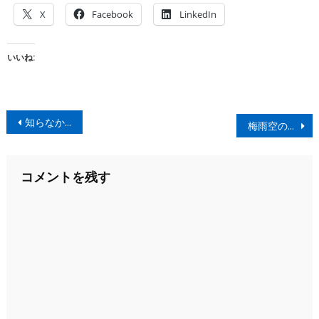
X
Facebook
LinkedIn
いいね:
投
知らなかった～！IOCに連なる、錬金術の仕組み。
梅雨空の下、作物は育つ
稿
ナ
コメントを残す
ビ
ゲ
ー
シ
ョ
ン