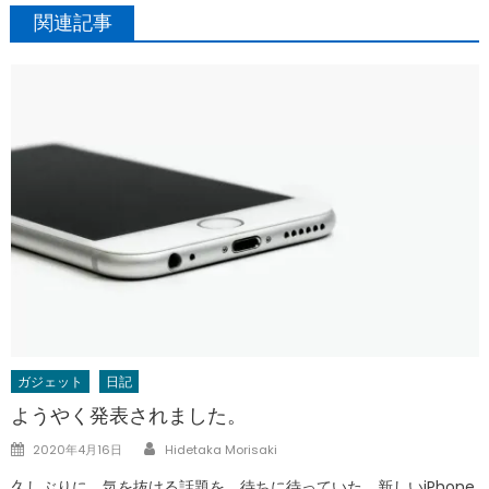
関連記事
ガジェット
日記
ようやく発表されました。
Author
Posted
2020年4月16日
Hidetaka Morisaki
on
久しぶりに、気を抜ける話題を。待ちに待っていた、新しいiPhone