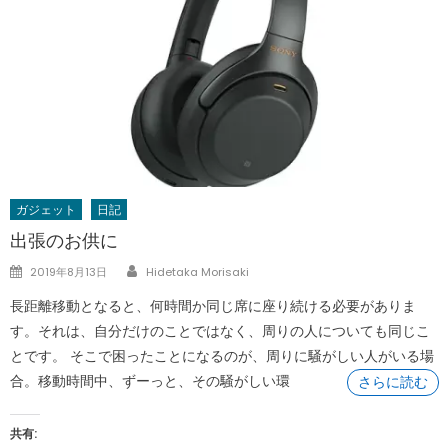
ガジェット
日記
出張のお供に
Author
Posted
2019年8月13日
Hidetaka Morisaki
on
長距離移動となると、何時間か同じ席に座り続ける必要がありま
す。それは、自分だけのことではなく、周りの人についても同じこ
とです。 そこで困ったことになるのが、周りに騒がしい人がいる場
合。移動時間中、ずーっと、その騒がしい環
さらに読む
共有: