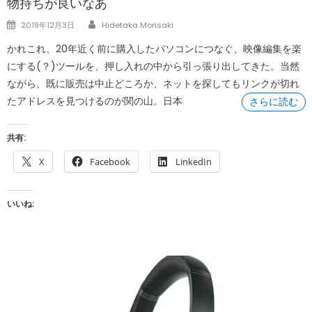
物持ちが良いなあ
Author
Posted
2019年12月3日
Hidetaka Morisaki
on
かれこれ、20年近く前に購入したパソコンにつなぐ、映像編集を楽
にする(？)ツールを、押し入れの中から引っ張り出してきた。当然
ながら、既に販売は中止どころか、ネットを探してもリンクが切れ
たアドレスを見つけるのが関の山。日本
さらに読む
共有:
X
Facebook
LinkedIn
いいね: