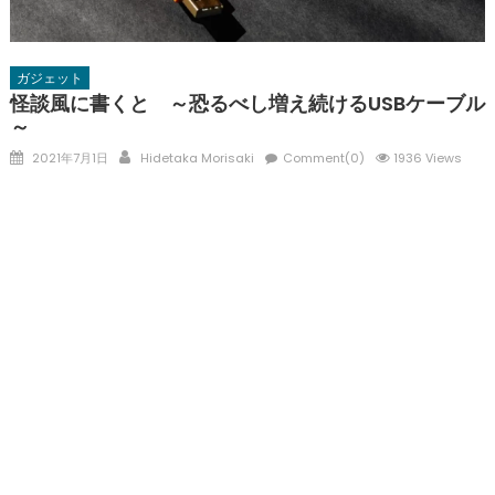
ガジェット
怪談風に書くと ～恐るべし増え続けるUSBケーブル
～
Posted
Author
2021年7月1日
Hidetaka Morisaki
Comment(0)
1936 Views
on