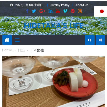
Skip
2026, 8月 08, 土曜日
Privacy Policy
About Us
to
content
HIDETAKA'S LIFE
Home
日記
日々勉強