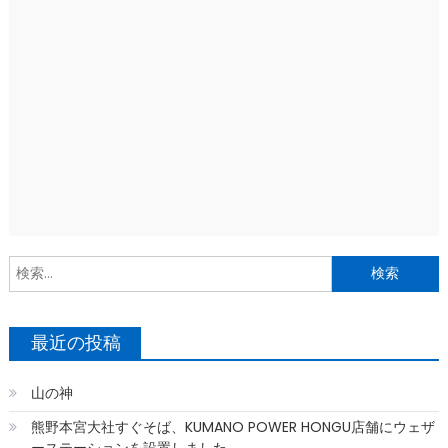
索
最近の投稿
山の神
熊野本宮大社すぐそば、KUMANO POWER HONGU店舗にウェザ
ーステーションを設置しました