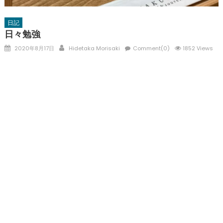
日記
日々勉強
Posted
Author
2020年8月17日
Hidetaka Morisaki
Comment(0)
1852 Views
on