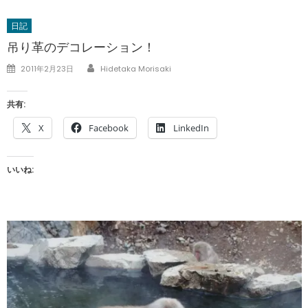
日記
吊り革のデコレーション！
Author
Posted
2011年2月23日
Hidetaka Morisaki
on
共有:
X
Facebook
LinkedIn
いいね: