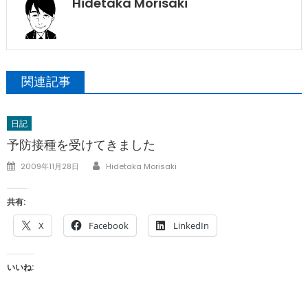
Hidetaka Morisaki
関連記事
日記
予防接種を受けてきました
Author
Posted
2009年11月28日
Hidetaka Morisaki
on
共有:
X
Facebook
LinkedIn
いいね: