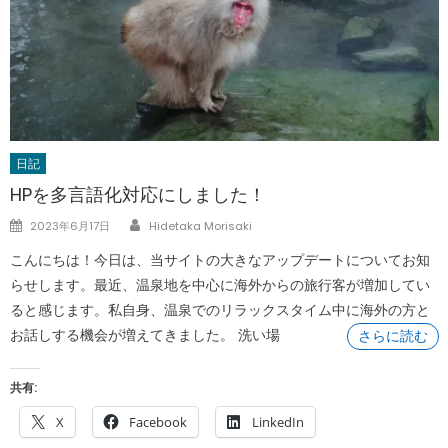
日記
HPを多言語化対応にしました！
Author
Posted
2023年6月17日
Hidetaka Morisaki
on
こんにちは！今日は、当サイトの大きなアップデートについてお知
らせします。最近、温泉地を中心に海外からの旅行客が増加してい
ると感じます。私自身、温泉でのリラックスタイム中に海外の方と
お話しする機会が増えてきました。 洗い場
さらに読む
共有:
X
Facebook
LinkedIn