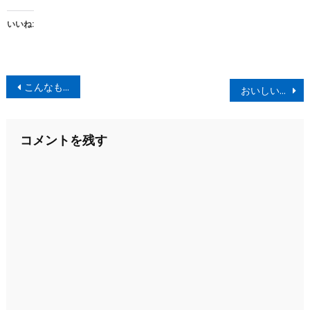
いいね:
投
こんなものを作ってしまった、、、
おいしい日本酒の呑み方を求めて
稿
ナ
コメントを残す
ビ
ゲ
ー
シ
ョ
ン