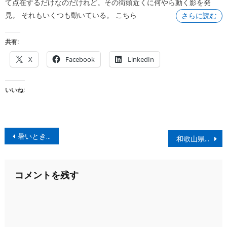
て点在するだけなのだけれど。その街頭近くに何やら動く影を発
見。 それもいくつも動いている。 こちら
さらに読む
共有:
X
Facebook
LinkedIn
いいね:
投
暑いときは、シュワッとDRYを！
和歌山県新宮のベーカリーキッチントムトム
稿
ナ
コメントを残す
ビ
ゲ
ー
シ