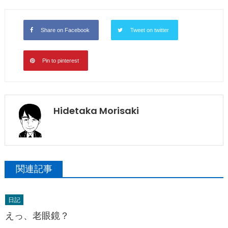
Share on Facebook
Tweet on twitter
Pin to pinterest
Hidetaka Morisaki
関連記事
日記
えっ、老眼鏡？