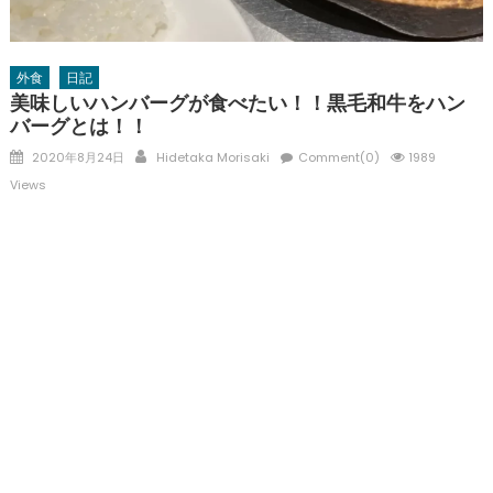
外食
日記
美味しいハンバーグが食べたい！！黒毛和牛をハン
バーグとは！！
Posted
Author
2020年8月24日
Hidetaka Morisaki
Comment(0)
1989
on
Views