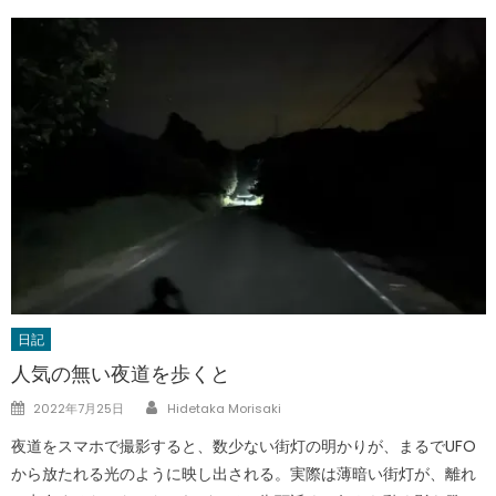
日記
人気の無い夜道を歩くと
Author
Posted
2022年7月25日
Hidetaka Morisaki
on
夜道をスマホで撮影すると、数少ない街灯の明かりが、まるでUFO
から放たれる光のように映し出される。実際は薄暗い街灯が、離れ