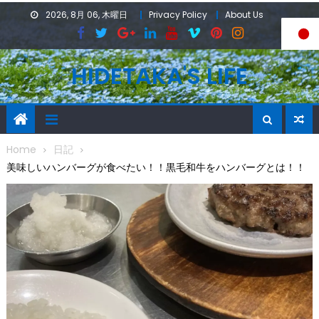
Skip
2026, 8月 06, 木曜日
Privacy Policy
About Us
to
content
HIDETAKA'S LIFE
Home
日記
美味しいハンバーグが食べたい！！黒毛和牛をハンバーグとは！！