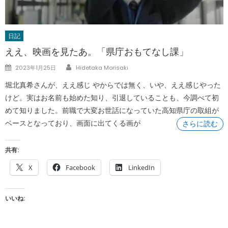
日記
ええ、映画を見たあ。「県庁おもてなし課」
Author
Posted
2023年1月25日
Hidetaka Morisaki
on
堀北真希さんが、ええ感じ やからでは無く、いや、ええ感じやった
けど。実はお名前も始めた知り、引退していることも、今調べて初
めて知りました。前職で大変お世話になっていた高知県庁の取組が
ベースとなっており、画面に出てくる画が
さらに読む
共有:
X
Facebook
LinkedIn
いいね: