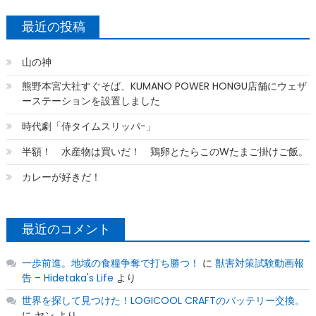
最近の投稿
山の神
熊野本宮大社すぐそば、KUMANO POWER HONGU店舗にウェザ
ーステーションを設置しました
時代劇「侍タイムスリッパ−」
半額！ 水産物は買いだ！ 鶏卵とたらこのWたまご掛けご飯。
カレーが好きだ！
最近のコメント
一歩前進。地域の食糧争奪で打ち勝つ！
に
獣害対策試験動画報
告 – Hidetaka's Life
より
世界を探して見つけた！LOGICOOL CRAFTのバッテリー交換。
に
ヤン
より