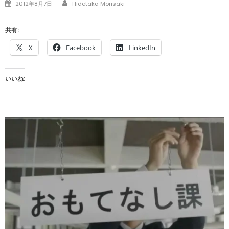
Author
Posted
2012年8月7日
Hidetaka Morisaki
on
共有:
X
Facebook
LinkedIn
いいね: