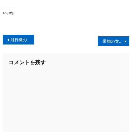
いいね:
投
飛行機の機内サービス有料化をリポート
果物の女王、マンゴスチン
稿
ナ
コメントを残す
ビ
ゲ
ー
シ
ョ
ン