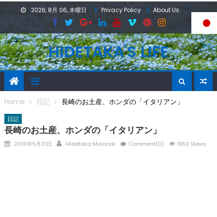
Skip
2026, 8月 06, 木曜日
Privacy Policy
About Us
to
content
HIDETAKA'S LIFE
Home
日記
長崎のお土産、ホンダの「イタリアン」
日記
長崎のお土産、ホンダの「イタリアン」
Posted
Author
2010年5月31日
Hidetaka Morisaki
Comment(0)
1953 Views
on