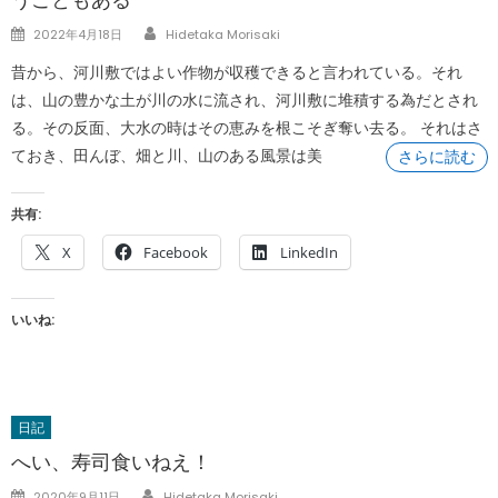
Author
Posted
2022年4月18日
Hidetaka Morisaki
on
昔から、河川敷ではよい作物が収穫できると言われている。それ
は、山の豊かな土が川の水に流され、河川敷に堆積する為だとされ
る。その反面、大水の時はその恵みを根こそぎ奪い去る。 それはさ
ておき、田んぼ、畑と川、山のある風景は美
さらに読む
共有:
X
Facebook
LinkedIn
いいね:
日記
へい、寿司食いねえ！
Author
Posted
2020年9月11日
Hidetaka Morisaki