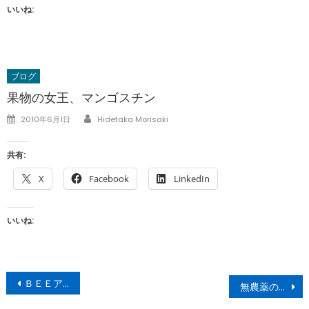
いいね:
ブログ
果物の女王、マンゴスチン
Author
Posted
2010年6月1日
Hidetaka Morisaki
on
共有:
X
Facebook
LinkedIn
いいね:
投
ＢＥＥアクション（岡山県新庄村、愛媛県宇和島）
無農薬の「さくらんぼ」
稿