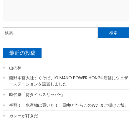
索
最近の投稿
山の神
熊野本宮大社すぐそば、KUMANO POWER HONGU店舗にウェザ
ーステーションを設置しました
時代劇「侍タイムスリッパ−」
半額！ 水産物は買いだ！ 鶏卵とたらこのWたまご掛けご飯。
カレーが好きだ！