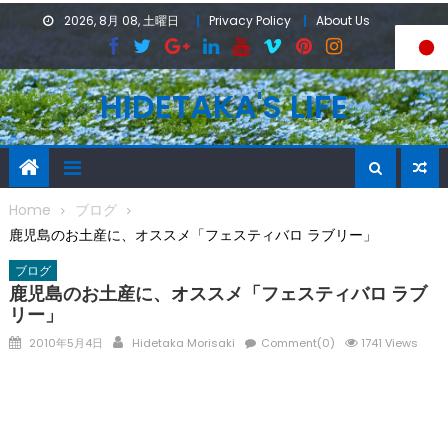
Skip
2026, 8月 08, 土曜日
Privacy Policy
About Us
to
content
HIDETAKA'S LIFE
Home
ブログ
鹿児島のお土産に、オススメ「フェスティバロ ラブリー」
ブログ
鹿児島のお土産に、オススメ「フェスティバロ ラブ
リー」
Posted
Author
2010年5月4日
Hidetaka Morisaki
Comment(0)
1741 Views
on