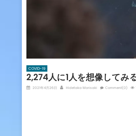
COVID-19
2,274人に1人を想像してみ
Posted
Author
2021年4月26日
Hidetaka Morisaki
Comment(0)
on