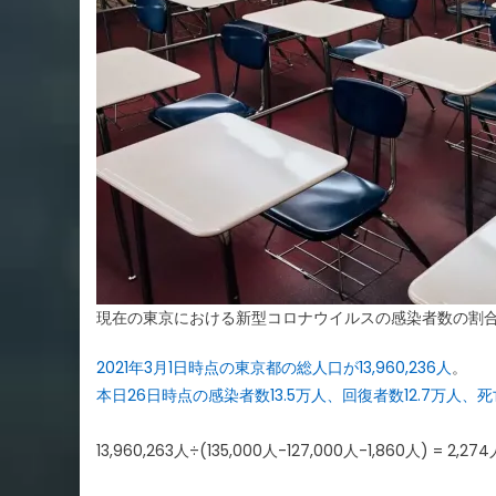
現在の東京における新型コロナウイルスの感染者数の割
2021年3月1日時点の東京都の総人口が13,960,236人
。
本日26日時点の感染者数13.5万人、回復者数12.7万人、死亡
13,960,263人÷(135,000人-127,000人-1,860人) = 2,27