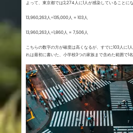
よって、東京都では2,274人に1人が感染していることに
13,960,263人÷135,000人 = 103人
13,960,263人÷1,860人 = 7,506人
こちらの数字の方が確度は高くなるが、すでに103人に1人
れは最初に書いた、小学校3つの家族まで含めた範囲で1