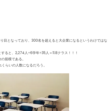
切り目となっており、300名を超えると大企業になるというわけではな
と、2,274人÷6学年÷35人＝11.8クラス！！！
分の規模である。
れくらいの人数になるだろう。