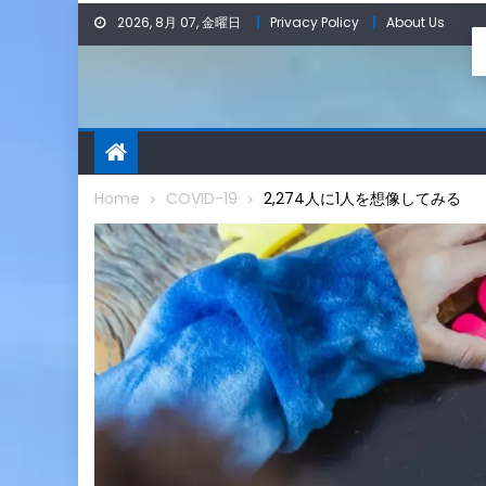
Skip
2026, 8月 07, 金曜日
Privacy Policy
About Us
to
content
Home
COVID-19
2,274人に1人を想像してみる