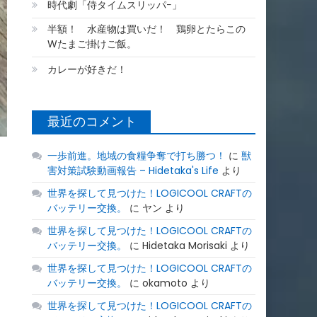
時代劇「侍タイムスリッパ−」
半額！ 水産物は買いだ！ 鶏卵とたらこの
Wたまご掛けご飯。
カレーが好きだ！
最近のコメント
一歩前進。地域の食糧争奪で打ち勝つ！
に
獣
害対策試験動画報告 – Hidetaka's Life
より
世界を探して見つけた！LOGICOOL CRAFTの
バッテリー交換。
に
ヤン
より
世界を探して見つけた！LOGICOOL CRAFTの
バッテリー交換。
に
Hidetaka Morisaki
より
世界を探して見つけた！LOGICOOL CRAFTの
バッテリー交換。
に
okamoto
より
世界を探して見つけた！LOGICOOL CRAFTの