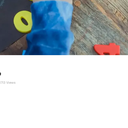
る
1713 Views