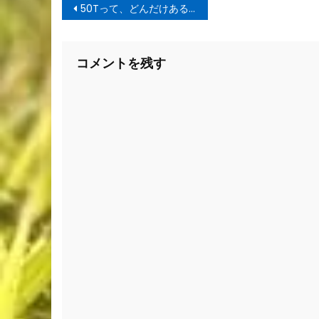
投
50Tって、どんだけあるんだ。
稿
ナ
コメントを残す
ビ
ゲ
ー
シ
ョ
ン