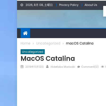
Skip
2026, 8月 08, 土曜日
Privacy Policy
About Us
to
content
Home
Uncategorized
macOS Catalina
Uncategorized
MacOS Catalina
Posted
Author
2019年11月12日
Hidetaka Morisaki
Comment(0)
1
on