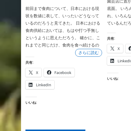
園芸店に置
前回まで食肉について、日本における現
底面。 いろ
状を数値に表して、いったいどうなって
れ、いろん
いるのだろうと見てきた。 日本における
ているんだ
食肉供給においては、もはや打つ手無し
というように思えただろう。 確かに、こ
共有:
れまでと同じだけ、食肉を食べ続けるの
X
さらに読む
LinkedI
共有:
X
Facebook
いいね:
LinkedIn
いいね: