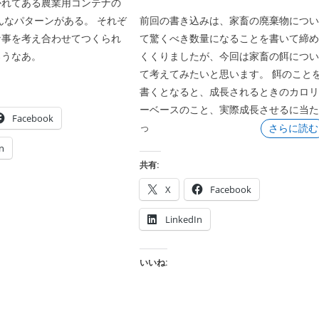
かれてある農業用コンテナの
んなパターンがある。 それぞ
前回の書き込みは、家畜の廃棄物につ
な事を考え合わせてつくられ
て驚くべき数量になることを書いて締
ろうなあ。
くくりましたが、今回は家畜の餌につ
て考えてみたいと思います。 餌のこと
書くとなると、成長されるときのカロ
ーベースのこと、実際成長させるに当
Facebook
っ
さらに読む
n
共有:
X
Facebook
LinkedIn
いいね: