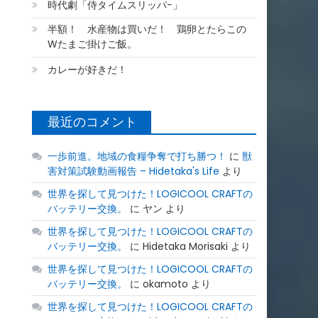
時代劇「侍タイムスリッパ−」
半額！ 水産物は買いだ！ 鶏卵とたらこの
Wたまご掛けご飯。
カレーが好きだ！
最近のコメント
一歩前進。地域の食糧争奪で打ち勝つ！
に
獣
害対策試験動画報告 – Hidetaka's Life
より
世界を探して見つけた！LOGICOOL CRAFTの
バッテリー交換。
に
ヤン
より
世界を探して見つけた！LOGICOOL CRAFTの
バッテリー交換。
に
Hidetaka Morisaki
より
世界を探して見つけた！LOGICOOL CRAFTの
バッテリー交換。
に
okamoto
より
世界を探して見つけた！LOGICOOL CRAFTの