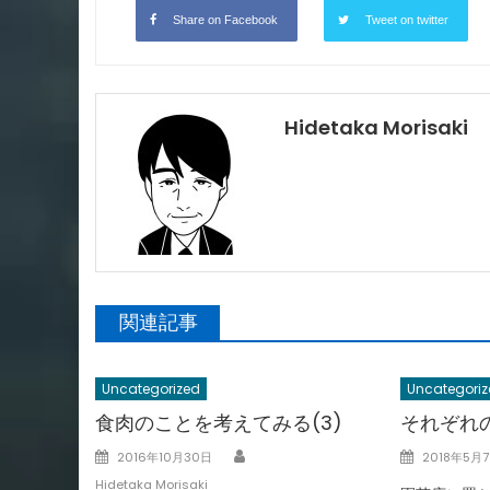
Share on Facebook
Tweet on twitter
Hidetaka Morisaki
関連記事
Uncategorized
Uncategoriz
食肉のことを考えてみる(3)
それぞれ
Author
Posted
Posted
2016年10月30日
2018年5月
on
on
Hidetaka Morisaki