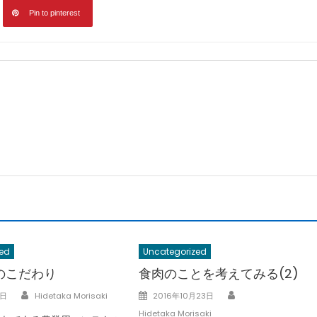
Pin to pinterest
ed
Uncategorized
のこだわり
食肉のことを考えてみる(2)
Author
Author
Posted
7日
Hidetaka Morisaki
2016年10月23日
on
Hidetaka Morisaki