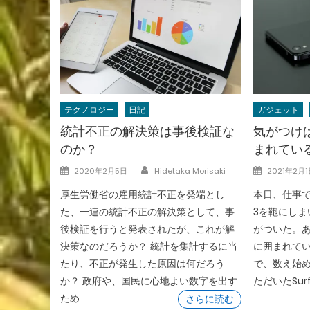
テクノロジー
日記
ガジェット
統計不正の解決策は事後検証な
気がつけば
のか？
まれてい
Author
Posted
Posted
2020年2月5日
Hidetaka Morisaki
2021年2月1
on
on
厚生労働省の雇用統計不正を発端とし
本日、仕事で
た、一連の統計不正の解決策として、事
3を鞄にしま
後検証を行うと発表されたが、これが解
がついた。
決策なのだろうか？ 統計を集計するに当
に囲まれてい
たり、不正が発生した原因は何だろう
で、数え始め
か？ 政府や、国民に心地よい数字を出す
ただいたSurf
ため
さらに読む