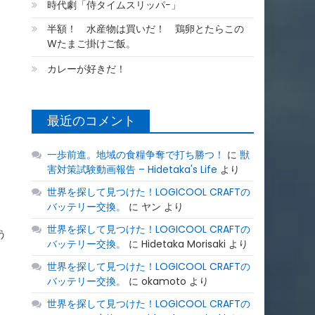
時代劇「侍タイムスリッパ−」
半額！ 水産物は買いだ！ 鶏卵とたらこの
Wたまご掛けご飯。
カレーが好きだ！
最近のコメント
一歩前進。地域の食糧争奪で打ち勝つ！
に
獣
害対策試験動画報告 – Hidetaka's Life
より
世界を探して見つけた！LOGICOOL CRAFTの
バッテリー交換。
に
ヤン
より
世界を探して見つけた！LOGICOOL CRAFTの
う
バッテリー交換。
に
Hidetaka Morisaki
より
世界を探して見つけた！LOGICOOL CRAFTの
バッテリー交換。
に
okamoto
より
世界を探して見つけた！LOGICOOL CRAFTの