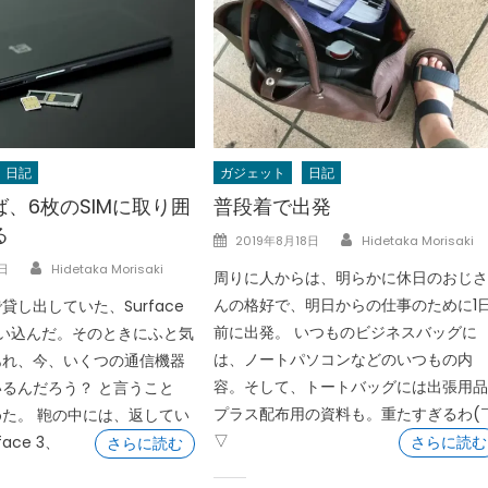
日記
ガジェット
日記
、6枚のSIMに取り囲
普段着で出発
る
Author
Posted
2019年8月18日
Hidetaka Morisaki
on
Author
日
Hidetaka Morisaki
周りに人からは、明らかに休日のおじ
んの格好で、明日からの仕事のために1
貸し出していた、Surface
前に出発。 いつものビジネスバッグに
い込んだ。そのときにふと気
は、ノートパソコンなどのいつもの内
あれ、今、いくつの通信機器
容。そして、トートバッグには出張用
るんだろう？ と言うこと
プラス配布用の資料も。重たすぎるわ(
た。 鞄の中には、返してい
▽
ace 3、
さらに読む
さらに読む