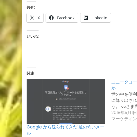
共有:
X
Facebook
LinkedIn
いいね:
関連
ユニークコー
か
世の中を便利
に降り出され
う。 ○○さ
2018年5月1日
マーケティン
Google から送られてきた1通の怖いメー
ル