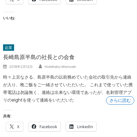
いいね:
起業
長崎島原半島の社長との会食
Author
Posted
2018年2月12日
Hidetaka Morisaki
on
時々上京なさる、島原半島の以前務めていた会社の取引先から連絡
が入り、晩ご飯をご一緒させていただいた。 これまで使っていた携
帯電話は勿論無く、連絡は出来ない環境であったが、名刺管理アプ
リのeightを使って連絡をいただいた
さらに読む
共有:
X
Facebook
LinkedIn