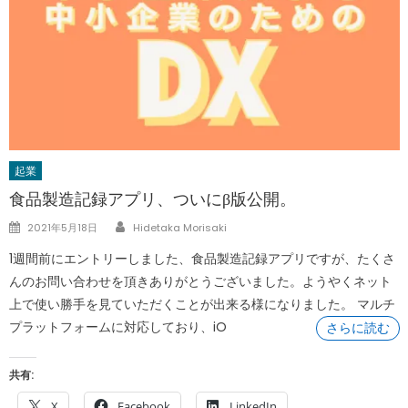
起業
食品製造記録アプリ、ついにβ版公開。
Author
Posted
2021年5月18日
Hidetaka Morisaki
on
1週間前にエントリーしました、食品製造記録アプリですが、たくさ
んのお問い合わせを頂きありがとうございました。ようやくネット
上で使い勝手を見ていただくことが出来る様になりました。 マルチ
プラットフォームに対応しており、iO
さらに読む
共有:
X
Facebook
LinkedIn