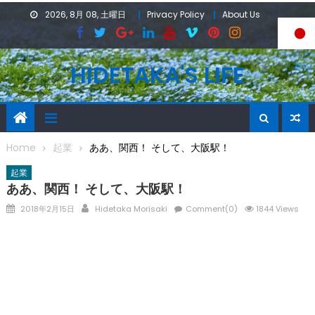
Skip
2026, 8月 08, 土曜日
Privacy Policy
About Us
to
content
HIDETAKA'S LIFE
Home
起業
ああ、関西！ そして、大阪駅！
起業
ああ、関西！ そして、大阪駅！
Posted
Author
2018年2月15日
Hidetaka Morisaki
Comment(0)
1844 Views
on