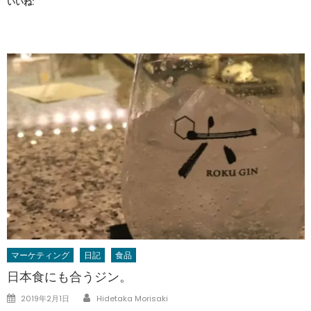
いいね:
マーケティング
日記
食品
日本食にも合うジン。
Author
Posted
2019年2月1日
Hidetaka Morisaki