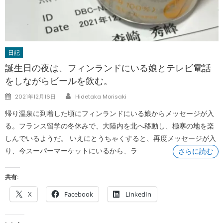
日記
誕生日の夜は、フィンランドにいる娘とテレビ電話
をしながらビールを飲む。
Author
Posted
2021年12月16日
Hidetaka Morisaki
on
帰り温泉に到着した頃にフィンランドにいる娘からメッセージが入
る。フランス留学の冬休みで、大陸内を北へ移動し、極寒の地を楽
しんでいるようだ。 いえにとうちゃくすると、再度メッセージが入
り、今スーパーマーケットにいるから、ラ
さらに読む
共有:
X
Facebook
LinkedIn