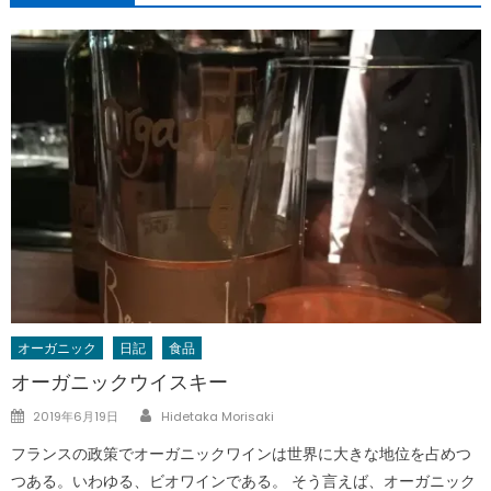
オーガニック
日記
食品
オーガニックウイスキー
Author
Posted
2019年6月19日
Hidetaka Morisaki
on
フランスの政策でオーガニックワインは世界に大きな地位を占めつ
つある。いわゆる、ビオワインである。 そう言えば、オーガニック