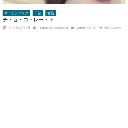
マーケティング
日記
食品
チ・ョ・コ・レー・ト
Posted
Author
2019年2月14日
Hidetaka Morisaki
Comment(0)
1805 Views
on