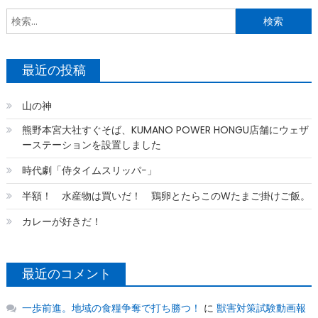
索
最近の投稿
山の神
熊野本宮大社すぐそば、KUMANO POWER HONGU店舗にウェザ
ーステーションを設置しました
時代劇「侍タイムスリッパ−」
半額！ 水産物は買いだ！ 鶏卵とたらこのWたまご掛けご飯。
カレーが好きだ！
最近のコメント
一歩前進。地域の食糧争奪で打ち勝つ！
に
獣害対策試験動画報