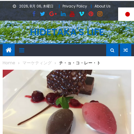
Skip
2026, 8月 06, 木曜日
Privacy Policy
About Us
to
content
HIDETAKA'S LIFE
Home
マーケティング
チ・ョ・コ・レー・ト