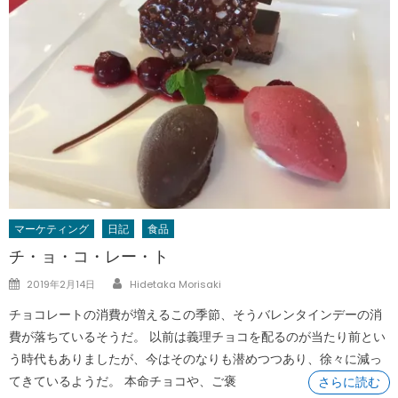
マーケティング
日記
食品
チ・ョ・コ・レー・ト
Author
Posted
2019年2月14日
Hidetaka Morisaki
on
チョコレートの消費が増えるこの季節、そうバレンタインデーの消
費が落ちているそうだ。 以前は義理チョコを配るのが当たり前とい
う時代もありましたが、今はそのなりも潜めつつあり、徐々に減っ
てきているようだ。 本命チョコや、ご褒
さらに読む