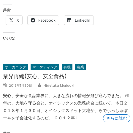
共有:
X
Facebook
LinkedIn
いいね:
オーガニック
マーケティング
有機
農業
業界再編(安心、安全食品)
Author
Posted
2018年1月30日
Hidetaka Morisaki
on
安心、安全な食品業界に、大きな流れの情報が飛び込んできた。 昨
年の、大地を守る会と、オイシックスの業務統合に続いて、本日２
０１８年１月３０日、オイシックスドット大地が、らでぃっしゅぼ
ーやを子会社化するのだ。 ２０１２年１
さらに読む