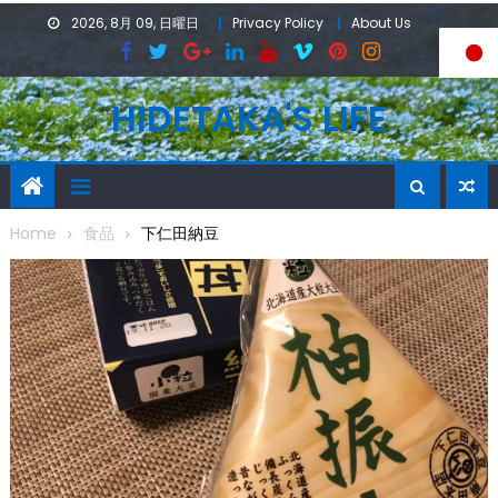
Skip
2026, 8月 09, 日曜日
Privacy Policy
About Us
to
content
HIDETAKA'S LIFE
Home
食品
下仁田納豆