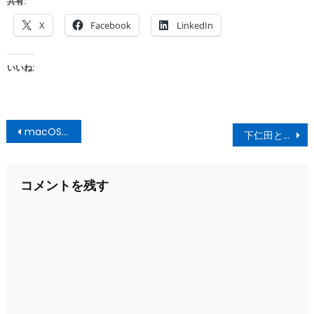
共有:
X
Facebook
LinkedIn
いいね:
投
macOS Catalina
下仁田とんかつ きよしや食堂
稿
ナ
コメントを残す
ビ
ゲ
ー
シ
ョ
ン