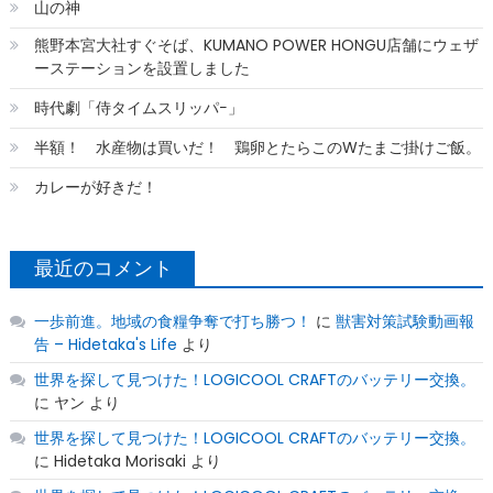
山の神
熊野本宮大社すぐそば、KUMANO POWER HONGU店舗にウェザ
ーステーションを設置しました
時代劇「侍タイムスリッパ−」
半額！ 水産物は買いだ！ 鶏卵とたらこのWたまご掛けご飯。
カレーが好きだ！
最近のコメント
一歩前進。地域の食糧争奪で打ち勝つ！
に
獣害対策試験動画報
告 – Hidetaka's Life
より
世界を探して見つけた！LOGICOOL CRAFTのバッテリー交換。
に
ヤン
より
世界を探して見つけた！LOGICOOL CRAFTのバッテリー交換。
に
Hidetaka Morisaki
より