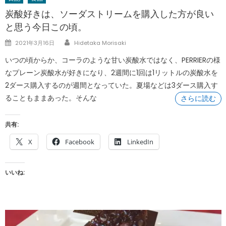
炭酸好きは、ソーダストリームを購入した方が良い
と思う今日この頃。
Author
Posted
2021年3月16日
Hidetaka Morisaki
on
いつの頃からか、コーラのような甘い炭酸水ではなく、PERRIERの様
なプレーン炭酸水が好きになり、2週間に1回は1リットルの炭酸水を
2ダース購入するのが週間となっていた。夏場などは3ダース購入す
ることもままあった。そんな
さらに読む
共有:
X
Facebook
LinkedIn
いいね: