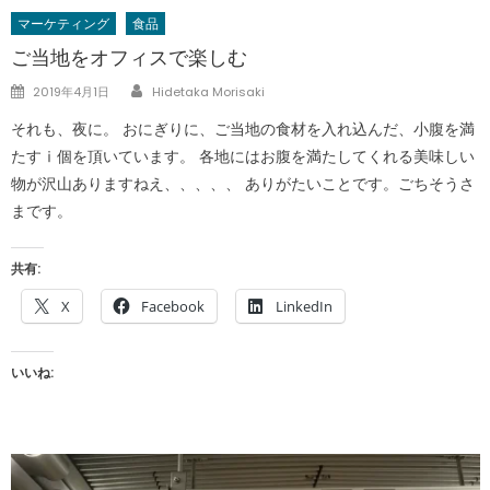
マーケティング
食品
ご当地をオフィスで楽しむ
Author
Posted
2019年4月1日
Hidetaka Morisaki
on
それも、夜に。 おにぎりに、ご当地の食材を入れ込んだ、小腹を満
たすⅰ個を頂いています。 各地にはお腹を満たしてくれる美味しい
物が沢山ありますねえ、、、、、 ありがたいことです。ごちそうさ
まです。
共有:
X
Facebook
LinkedIn
いいね: