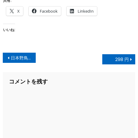
共有:
X
Facebook
LinkedIn
いいね:
投
日本野鳥の会の携帯長靴
298 円
稿
ナ
コメントを残す
ビ
ゲ
ー
シ
ョ
ン