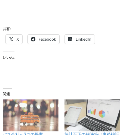
共有:
X
Facebook
LinkedIn
いいね:
関連
バス会社へ2つの提案
統計不正の解決策は事後検証