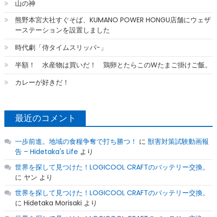
山の神
熊野本宮大社すぐそば、KUMANO POWER HONGU店舗にウェザ
ーステーションを設置しました
時代劇「侍タイムスリッパ−」
半額！ 水産物は買いだ！ 鶏卵とたらこのWたまご掛けご飯。
カレーが好きだ！
最近のコメント
一歩前進。地域の食糧争奪で打ち勝つ！
に
獣害対策試験動画報
告 – Hidetaka's Life
より
世界を探して見つけた！LOGICOOL CRAFTのバッテリー交換。
に
ヤン
より
世界を探して見つけた！LOGICOOL CRAFTのバッテリー交換。
に
Hidetaka Morisaki
より