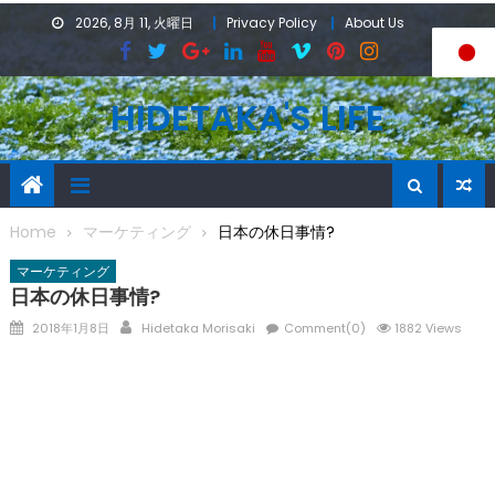
Skip
2026, 8月 11, 火曜日
Privacy Policy
About Us
to
content
HIDETAKA'S LIFE
Home
マーケティング
日本の休日事情?
マーケティング
日本の休日事情?
Posted
Author
2018年1月8日
Hidetaka Morisaki
Comment(0)
1882 Views
on