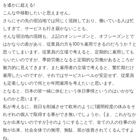
を遙かに超える!
こんな中移動したいと思えません。
さらにその先の宿泊地では同じく混雑しており、働いている人は忙
しすぎて、サービスも行き届かないことも。
そんな宿泊地の混雑も、上記のオンシーズンと、オフシーズンとで
はかなりの差があり、従業員の方を100％雇用できるのだろうか？と
思ってしまいます。従業員の立場で考えると、定期的に雇用しても
らいたいのですが、季節労働となると定期的な労働があるところが
魅力的に見えてきます。また雇用者の立場で考えると、繁忙期だけ
雇用したいのですが、それではサービスレベルが安定せず、従業員
も定着しないので何とか年間雇用を考えたいと思います。
となると、日本の皆一緒に休むという休日事情というのはいかがな
ものかと思います。
私が考えるに、祝日を削減させて欧米のように1週間程度の休みをそ
れぞれの個人で取得する事ができ無いでしょうか。(ま、これがなか
なか出来ないのですが)そのようにすることで、全ての人の仕事の分
散が出来、社会全体での無理、無駄、斑が改善されてくるんですよ
ね。