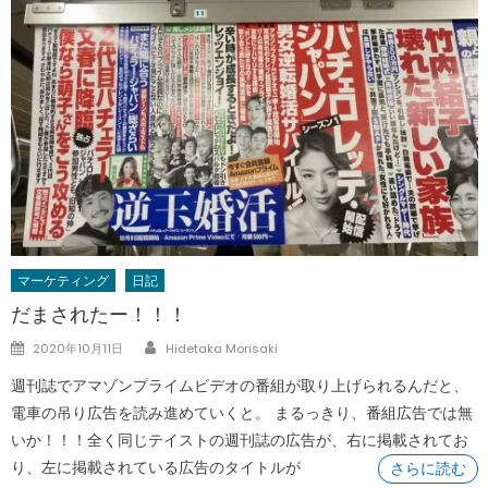
マーケティング
日記
だまされたー！！！
Author
Posted
2020年10月11日
Hidetaka Morisaki
on
週刊誌でアマゾンプライムビデオの番組が取り上げられるんだと、
電車の吊り広告を読み進めていくと。 まるっきり、番組広告では無
いか！！！全く同じテイストの週刊誌の広告が、右に掲載されてお
り、左に掲載されている広告のタイトルが
さらに読む