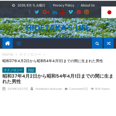
Skip
2026, 8月 11, 火曜日
Privacy Policy
About Us
to
content
HIDETAKA'S LIFE
Home
テクノロジー
昭和37年4月2日から昭和54年4月1日までの間に生まれた男性
テクノロジー
日記
昭和37年4月2日から昭和54年4月1日までの間に生ま
れた男性
Posted
Author
2019年2月27日
Hidetaka Morisaki
Comment(0)
1819 Views
on