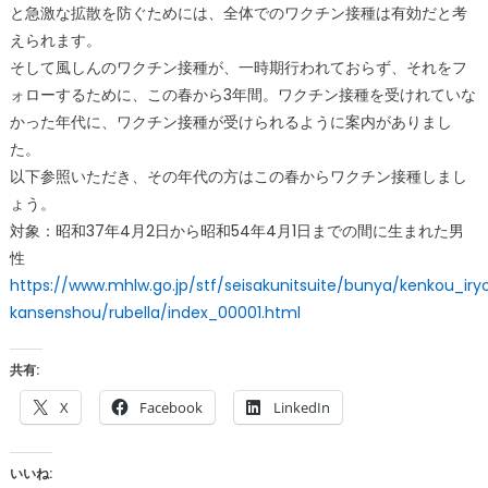
と急激な拡散を防ぐためには、全体でのワクチン接種は有効だと考
えられます。
そして風しんのワクチン接種が、一時期行われておらず、それをフ
ォローするために、この春から3年間。ワクチン接種を受けれていな
かった年代に、ワクチン接種が受けられるように案内がありまし
た。
以下参照いただき、その年代の方はこの春からワクチン接種しまし
ょう。
対象：昭和
37
年
4
月
2
日から昭和
54
年
4
月
1
日までの間に生まれた男
性
https://www.mhlw.go.jp/stf/seisakunitsuite/bunya/kenkou_ir
kansenshou/rubella/index_00001.html
共有:
X
Facebook
LinkedIn
いいね: