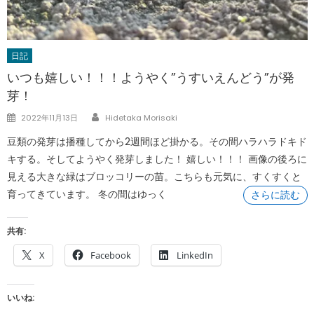
日記
いつも嬉しい！！！ようやく”うすいえんどう”が発
芽！
Author
Posted
2022年11月13日
Hidetaka Morisaki
on
豆類の発芽は播種してから2週間ほど掛かる。その間ハラハラドキド
キする。そしてようやく発芽しました！ 嬉しい！！！ 画像の後ろに
見える大きな緑はブロッコリーの苗。こちらも元気に、すくすくと
育ってきています。 冬の間はゆっく
さらに読む
共有:
X
Facebook
LinkedIn
いいね: