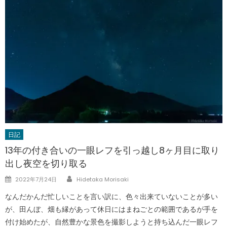
日記
13年の付き合いの一眼レフを引っ越し8ヶ月目に取り
出し夜空を切り取る
Author
Posted
2022年7月24日
Hidetaka Morisaki
on
なんだかんだ忙しいことを言い訳に、色々出来ていないことが多い
が、田んぼ、畑も縁があって休日にはまねごとの範囲であるが手を
付け始めたが、自然豊かな景色を撮影しようと持ち込んだ一眼レフ