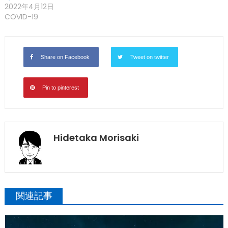
2022年4月12日
COVID-19
Share on Facebook
Tweet on twitter
Pin to pinterest
Hidetaka Morisaki
関連記事