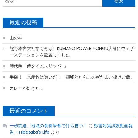
索
最近の投稿
山の神
熊野本宮大社すぐそば、KUMANO POWER HONGU店舗にウェザ
ーステーションを設置しました
時代劇「侍タイムスリッパ−」
半額！ 水産物は買いだ！ 鶏卵とたらこのWたまご掛けご飯。
カレーが好きだ！
最近のコメント
一歩前進。地域の食糧争奪で打ち勝つ！
に
獣害対策試験動画報
告 – Hidetaka's Life
より