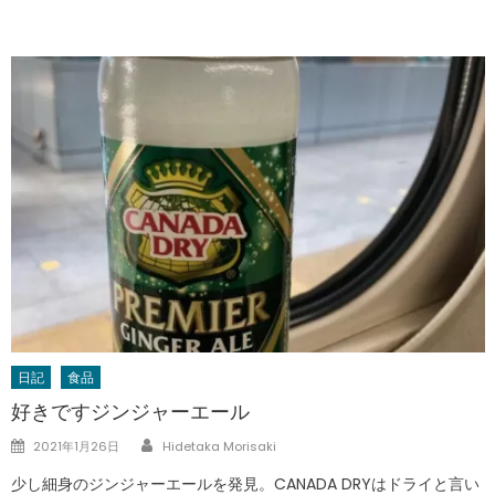
日記
食品
好きですジンジャーエール
Author
Posted
2021年1月26日
Hidetaka Morisaki
on
少し細身のジンジャーエールを発見。CANADA DRYはドライと言い