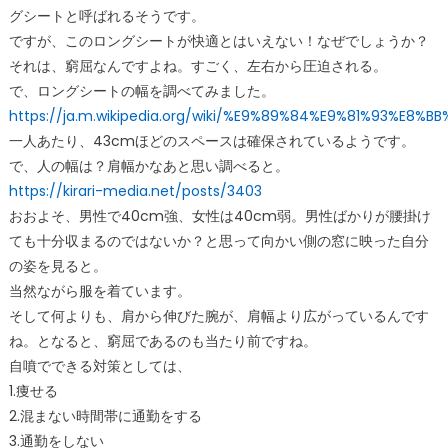
グシートと呼ばれるそうです。
ですが、このロングシートが快適とはいえない！なぜでしょうか？
それは、窮屈なんですよね。すごく、左右から圧迫される。
で、ロングシートの幅を調べてみました。
https://ja.m.wikipedia.org/wiki/%E9%89%84%E9%81%93%E8
一人あたり、43cmほどのスペースは確保されているようです。
で、人の幅は？肩幅かなあと思い調べると。
https://kirari-media.net/posts/3403
おおよそ、男性で40cm強、女性は40cm弱。男性ばかりが腰掛け
ても十分収まるのではないか？と思って向かい側の窓に映った自分
の姿を見ると。
当然ながら服を着ています。
そして何よりも、肩から伸びた腕が、肩幅より広がっているんです
ね。となると、窮屈であるのも当たり前ですね。
自噴でできる対策としては、
1.痩せる
2.混まない時間帯に通勤をする
3.通勤をしない