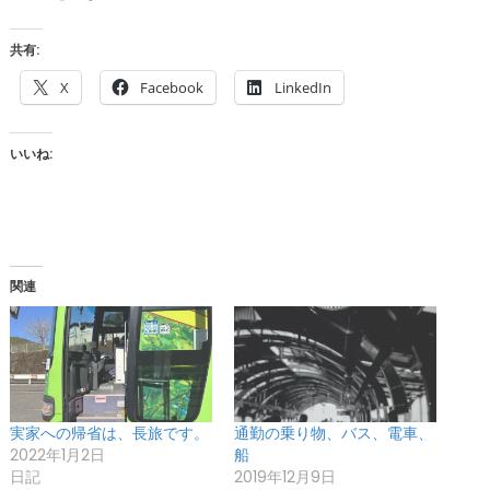
共有:
X
Facebook
LinkedIn
いいね:
関連
実家への帰省は、長旅です。
通勤の乗り物、バス、電車、
2022年1月2日
船
日記
2019年12月9日