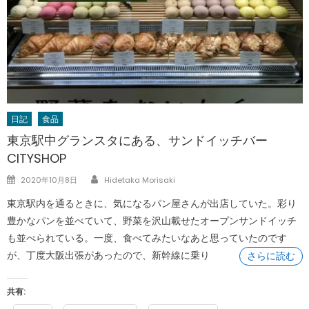
日記
食品
東京駅中グランスタにある、サンドイッチバー
CITYSHOP
Author
Posted
2020年10月8日
Hidetaka Morisaki
on
東京駅内を通るときに、気になるパン屋さんが出店していた。彩り
豊かなパンを並べていて、野菜を沢山載せたオープンサンドイッチ
も並べられている。一度、食べてみたいなあと思っていたのです
が、丁度大阪出張があったので、新幹線に乗り
さらに読む
共有: