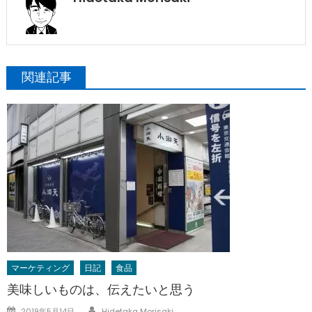
関連記事
マーケティング
日記
食品
美味しいものは、伝えたいと思う
Author
Posted
2019年5月14日
Hidetaka Morisaki