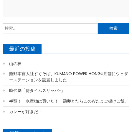
索
最近の投稿
山の神
熊野本宮大社すぐそば、KUMANO POWER HONGU店舗にウェザ
ーステーションを設置しました
時代劇「侍タイムスリッパ−」
半額！ 水産物は買いだ！ 鶏卵とたらこのWたまご掛けご飯。
カレーが好きだ！