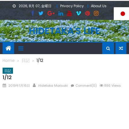
Skip
2026, 8月 07, 金曜日
Privacy Policy
About Us
to
content
HIDETAKA'S LIFE
Home
日記
1/12
日記
1/12
Posted
Author
2019年1月16日
Hidetaka Morisaki
Comment(0)
886 Views
on