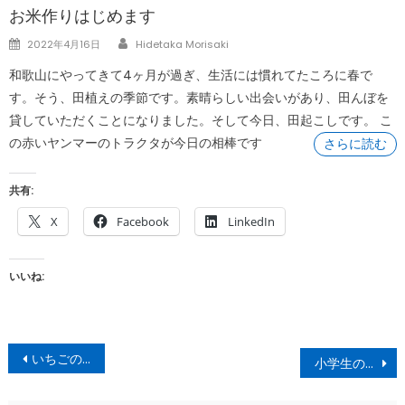
お米作りはじめます
Author
Posted
2022年4月16日
Hidetaka Morisaki
on
和歌山にやってきて4ヶ月が過ぎ、生活には慣れてたころに春で
す。そう、田植えの季節です。素晴らしい出会いがあり、田んぼを
貸していただくことになりました。そして今日、田起こしです。 こ
の赤いヤンマーのトラクタが今日の相棒です
さらに読む
共有:
X
Facebook
LinkedIn
いいね:
投
いちごの季節？
小学生の頃は、土曜日登校していましたよね。
稿