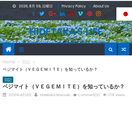
Skip
2026, 8月 09, 日曜日
Privacy Policy
About Us
to
content
HIDETAKA'S LIFE
Home
日記
ベジマイト（ＶＥＧＥＭＩＴＥ）を知っているか？
日記
ベジマイト（ＶＥＧＥＭＩＴＥ）を知っているか？
Posted
Author
2010年4月13日
Hidetaka Morisaki
Comment(0)
1778 Views
on