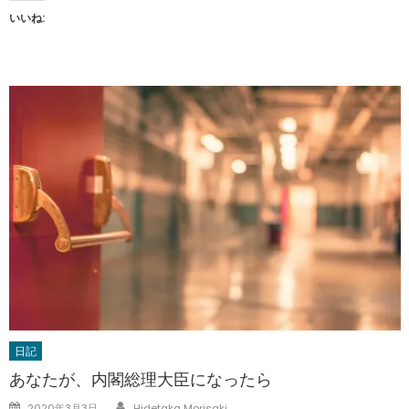
いいね:
日記
あなたが、内閣総理大臣になったら
Author
Posted
2020年3月3日
Hidetaka Morisaki