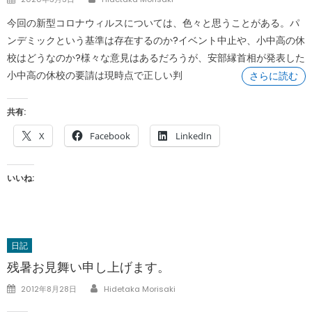
on
今回の新型コロナウィルスについては、色々と思うことがある。パ
ンデミックという基準は存在するのか?イベント中止や、小中高の休
校はどうなのか?様々な意見はあるだろうが、安部縁首相が発表した
小中高の休校の要請は現時点で正しい判
さらに読む
共有:
X
Facebook
LinkedIn
いいね:
日記
残暑お見舞い申し上げます。
Author
Posted
2012年8月28日
Hidetaka Morisaki
on