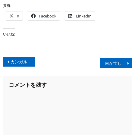
共有:
X
Facebook
LinkedIn
いいね:
投
カンガルージャーキー
何が忙しいんだか。
稿
ナ
コメントを残す
ビ
ゲ
ー
シ
ョ
ン