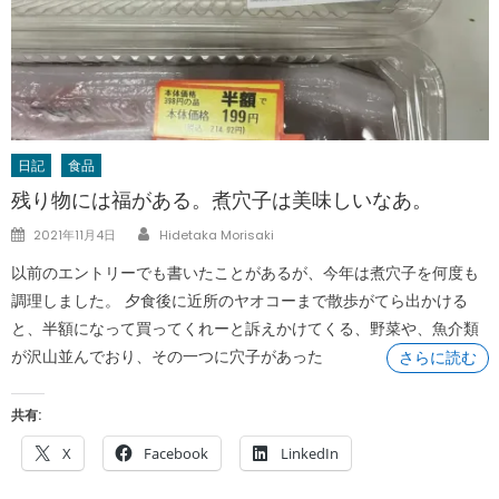
日記
食品
残り物には福がある。煮穴子は美味しいなあ。
Author
Posted
2021年11月4日
Hidetaka Morisaki
on
以前のエントリーでも書いたことがあるが、今年は煮穴子を何度も
調理しました。 夕食後に近所のヤオコーまで散歩がてら出かける
と、半額になって買ってくれーと訴えかけてくる、野菜や、魚介類
が沢山並んでおり、その一つに穴子があった
さらに読む
共有:
X
Facebook
LinkedIn