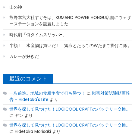
山の神
熊野本宮大社すぐそば、KUMANO POWER HONGU店舗にウェザ
ーステーションを設置しました
時代劇「侍タイムスリッパ−」
半額！ 水産物は買いだ！ 鶏卵とたらこのWたまご掛けご飯。
カレーが好きだ！
最近のコメント
一歩前進。地域の食糧争奪で打ち勝つ！
に
獣害対策試験動画報
告 – Hidetaka's Life
より
世界を探して見つけた！LOGICOOL CRAFTのバッテリー交換。
に
ヤン
より
世界を探して見つけた！LOGICOOL CRAFTのバッテリー交換。
に
Hidetaka Morisaki
より