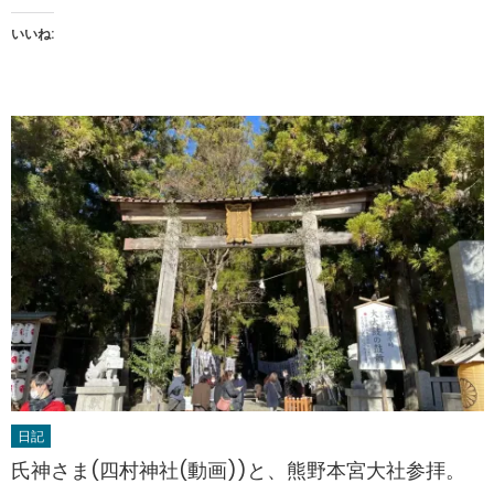
いいね:
日記
氏神さま(四村神社(動画))と、熊野本宮大社参拝。