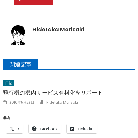
Hidetaka Morisaki
関連記事
日記
飛行機の機内サービス有料化をリポート
Author
Posted
2010年5月29日
Hidetaka Morisaki
on
共有:
X
Facebook
LinkedIn