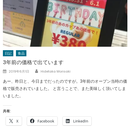
日記
食品
3年前の価格で出ています
Author
Posted
2019年6月1日
Hidetaka Morisaki
on
あー、昨日と、今日までだったのですが。3年前のオープン当時の価
格で販売されていました。 と言うことで、また美味しく頂いてしま
いました。
共有:
X
Facebook
LinkedIn