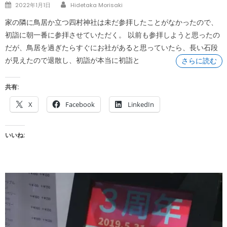
Author
Posted
2022年1月1日
Hidetaka Morisaki
on
家の隣に鳥居か立つ四村神社は未だ参拝したことがなかったので、
初詣に朝一番に参拝させていただく。 以前も参拝しようと思ったの
だが、鳥居を過ぎたらすぐにお社があると思っていたら、長い石段
が見えたので退散し、初詣が本当に初詣と
さらに読む
共有:
X
Facebook
LinkedIn
いいね: