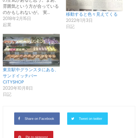
の空気があると思う。まあ、
雰囲気という方が合っている
のかもしれないが。 実…
移動すると色々見えてくる
2018年2月15日
2022年1月3日
起業
日記
東京駅中グランスタにある、
サンドイッチバー
CITYSHOP
2020年10月8日
日記
Share on Facebook
Tweet on twitter
Pin to pinterest