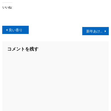
いいね:
投
良い香り
新年あけましておめでとうございます。
稿
ナ
コメントを残す
ビ
ゲ
ー
シ
ョ
ン