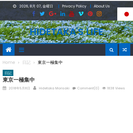
Skip
2026, 8月 07, 金曜日
Privacy Policy
About Us
to
content
HIDETAKA'S LIFE
Home
日記
東京一極集中
日記
東京一極集中
Posted
Author
2018年5月8日
Hidetaka Morisaki
Comment(0)
1838 Views
on